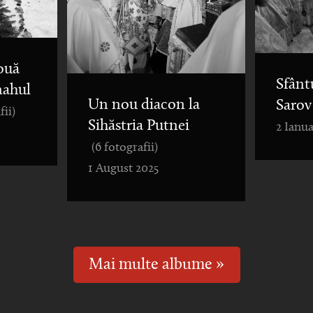
ouă
Sfânt
nahul
Un nou diacon la
Sarov
fii)
Sihăstria Putnei
2 Ianua
(6 fotografii)
1 August 2025
Mai multe albume »