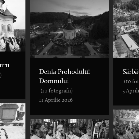
irii
Denia Prohodului
Sărbă
)
Domnului
(10 fo
(10 fotografii)
5 April
11 Aprilie 2026