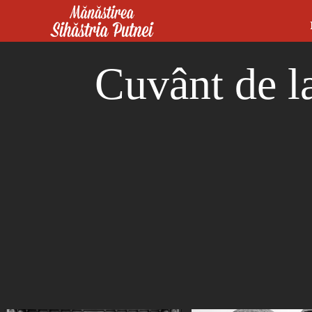
Mergi la conţinutul principal
Mănăstirea Sihăstria Putnei
Cuvânt de l