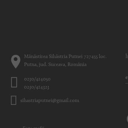
Mănăstirea Sihăstria Putnei 727455 loc.
Î
Putna, jud. Suceava, România
0230/414050
0230/414323
sihastriaputnei@gmail.com