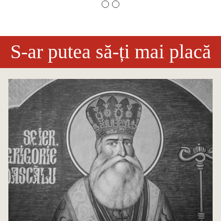
S-ar putea să-ți mai placă