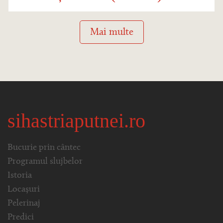
Mai multe
sihastriaputnei.ro
Bucurie prin cântec
Programul slujbelor
Istoria
Locașuri
Pelerinaj
Predici