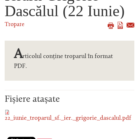
Dascălul (22 Iunie)
Tropare
A
rticolul conține troparul în format
PDF.
Fișiere atașate
22_iunie_troparul_sf._ier._grigorie_dascalul.pdf