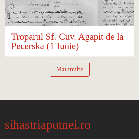
Troparul Sf. Cuv. Agapit de la
Pecerska (1 Iunie)
Mai multe
sihastriaputnei.ro