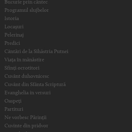
Bucurie prin cântec
Programul slujbelor
Istoria
Locașuri
Pelerinaj
Predici
Cântări de la Sihăstria Putnei
Viața în mănăstire
Sfinți ocrotitori
Cuvânt duhovnicesc
Cuvânt din Sfânta Scriptură
Evanghelia in versuri
Oaspeți
Partituri
Ne vorbesc Părinții
Cuvinte din pridvor