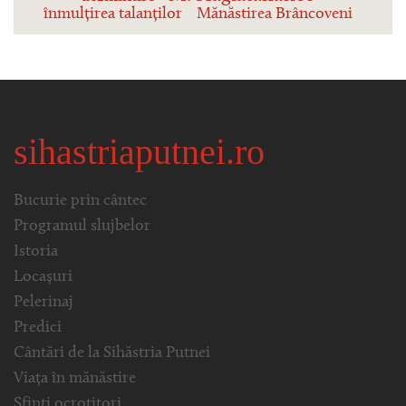
înmulțirea talanților
Mănăstirea Brâncoveni
sihastriaputnei.ro
Bucurie prin cântec
Programul slujbelor
Istoria
Locașuri
Pelerinaj
Predici
Cântări de la Sihăstria Putnei
Viața în mănăstire
Sfinți ocrotitori