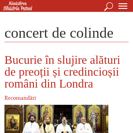
Mergi la conţinutul principal
Căutare
For
Mănăstirea Sihăstria Putnei
de
concert de colinde
căut
Bucurie în slujire alături
de preoții și credincioșii
români din Londra
Recomandări