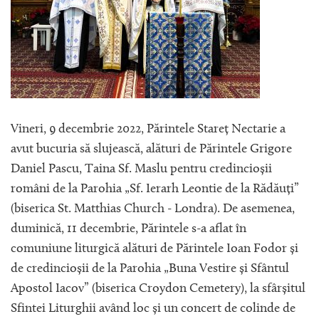
Vineri, 9 decembrie 2022, Părintele Stareț Nectarie a
avut bucuria să slujească, alături de Părintele Grigore
Daniel Pascu, Taina Sf. Maslu pentru credincioșii
români de la Parohia „Sf. Ierarh Leontie de la Rădăuți”
(biserica St. Matthias Church - Londra). De asemenea,
duminică, 11 decembrie, Părintele s-a aflat în
comuniune liturgică alături de Părintele Ioan Fodor și
de credincioșii de la Parohia „Buna Vestire și Sfântul
Apostol Iacov” (biserica Croydon Cemetery), la sfârșitul
Sfintei Liturghii având loc și un concert de colinde de