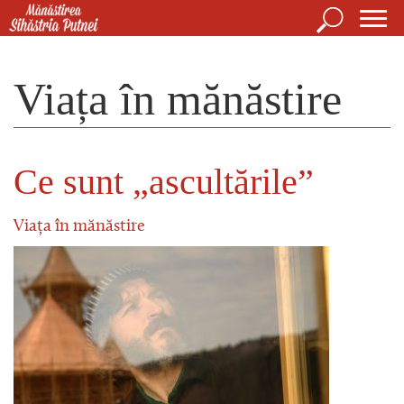
Mergi la conţinutul principal
Căutare
For
Mănăstirea Sihăstria Putnei
de
Viața în mănăstire
căut
Ce sunt „ascultările”
Viața în mănăstire