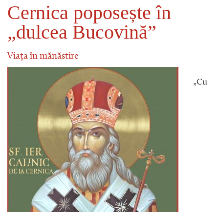
Cernica poposește în
„dulcea Bucovină”
Viața în mănăstire
„Cu