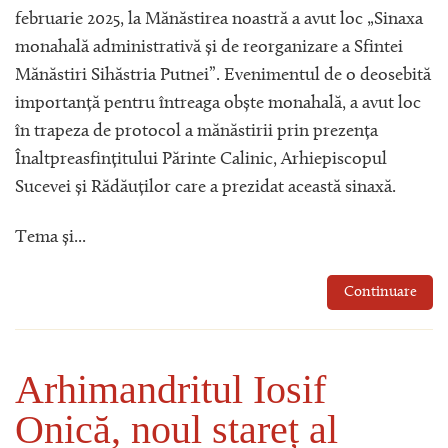
februarie 2025, la Mănăstirea noastră a avut loc „Sinaxa
monahală administrativă și de reorganizare a Sfintei
Mănăstiri Sihăstria Putnei”. Evenimentul de o deosebită
importanță pentru întreaga obște monahală, a avut loc
în trapeza de protocol a mănăstirii prin prezența
Înaltpreasfințitului Părinte Calinic, Arhiepiscopul
Sucevei și Rădăuților care a prezidat această sinaxă.
Tema și...
Continuare
Arhimandritul Iosif
Onică, noul stareț al