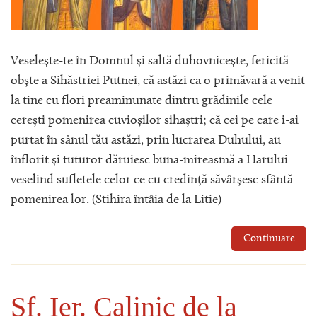
Veselește-te în Domnul și saltă duhovnicește, fericită
obște a Sihăstriei Putnei, că astăzi ca o primăvară a venit
la tine cu flori preaminunate dintru grădinile cele
cerești pomenirea cuvioșilor sihaștri; că cei pe care i-ai
purtat în sânul tău astăzi, prin lucrarea Duhului, au
înflorit și tuturor dăruiesc buna-mireasmă a Harului
veselind sufletele celor ce cu credință săvârșesc sfântă
pomenirea lor. (Stihira întâia de la Litie)
Continuare
Sf. Ier. Calinic de la