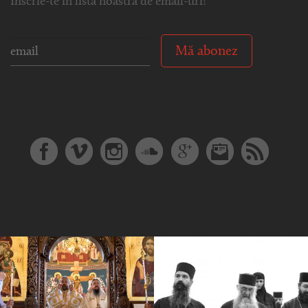
Înscrie-te în lista noastră de email-uri!
Mă abonez