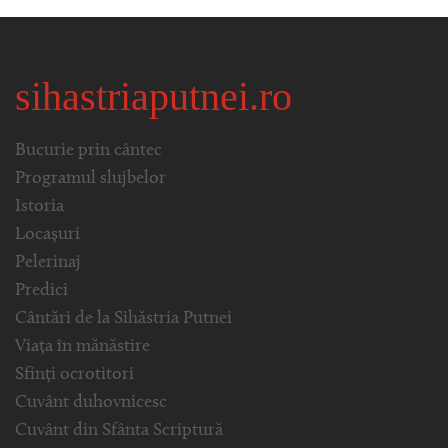
sihastriaputnei.ro
Bucurie prin cântec
Programul slujbelor
Istoria
Locașuri
Pelerinaj
Predici
Cântări de la Sihăstria Putnei
Viața în mănăstire
Sfinți ocrotitori
Cuvânt duhovnicesc
Cuvânt din Sfânta Scriptură