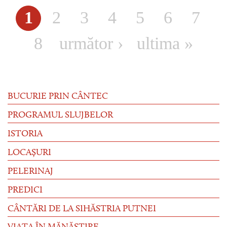
1
2
3
4
5
6
7
Pagini
8
următor ›
ultima »
BUCURIE PRIN CÂNTEC
PROGRAMUL SLUJBELOR
ISTORIA
LOCAȘURI
PELERINAJ
PREDICI
CÂNTĂRI DE LA SIHĂSTRIA PUTNEI