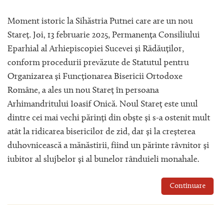
Moment istoric la Sihăstria Putnei care are un nou
Stareț. Joi, 13 februarie 2025, Permanența Consiliului
Eparhial al Arhiepiscopiei Sucevei și Rădăuților,
conform procedurii prevăzute de Statutul pentru
Organizarea și Funcționarea Bisericii Ortodoxe
Române, a ales un nou Stareț în persoana
Arhimandritului Ioasif Onică. Noul Stareț este unul
dintre cei mai vechi părinți din obște și s-a ostenit mult
atât la ridicarea bisericilor de zid, dar și la creșterea
duhovnicească a mănăstirii, fiind un părinte râvnitor și
iubitor al slujbelor și al bunelor rânduieli monahale.
Continuare