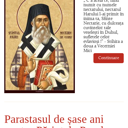
„ C a acela ce, fiind
numit cu numele
nectarului, nectarul
Harului l-ai primit în
inima ta, Sfinte
Nectarie, cu dulceața
cuvintelor tale
veselești în Duhul,
sufletele celor
evlavioși !” - Stihira a
doua a Vecerniei
Mici
Continuare
Parastasul de șase ani