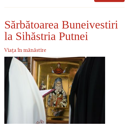
Sărbătoarea Buneivestiri
la Sihăstria Putnei
Viața în mănăstire