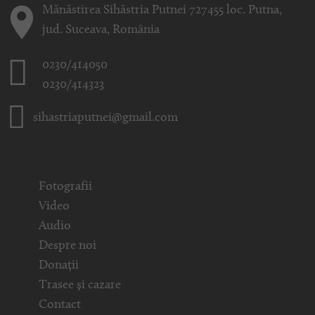
Mănăstirea Sihăstria Putnei 727455 loc. Putna,
jud. Suceava, România
0230/414050
0230/414323
sihastriaputnei@gmail.com
Fotografii
Video
Audio
Despre noi
Donații
Trasee și cazare
Contact