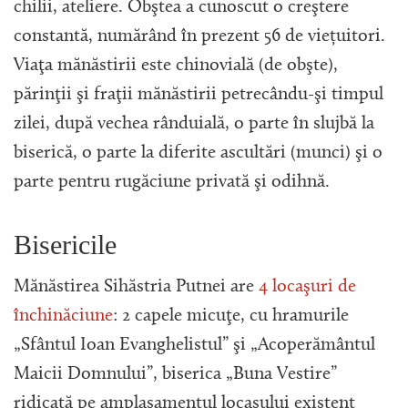
chilii, ateliere. Obştea a cunoscut o creştere
constantă, numărând în prezent 56 de viețuitori.
Viaţa mănăstirii este chinovială (de obşte),
părinţii şi fraţii mănăstirii petrecându-şi timpul
zilei, după vechea rânduială, o parte în slujbă la
biserică, o parte la diferite ascultări (munci) şi o
parte pentru rugăciune privată şi odihnă.
Bisericile
Mănăstirea Sihăstria Putnei are
4 locaşuri de
închinăciune
: 2 capele micuţe, cu hramurile
„Sfântul Ioan Evanghelistul” şi „Acoperământul
Maicii Domnului”, biserica „Buna Vestire”
ridicată pe amplasamentul locaşului existent