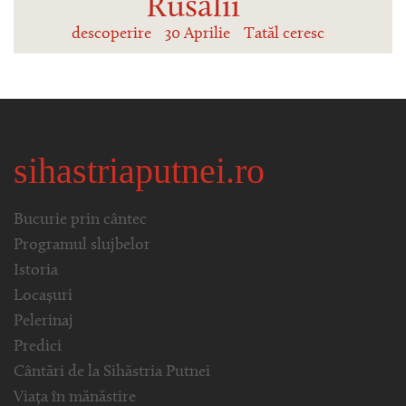
Rusalii
descoperire
30 Aprilie
Tatăl ceresc
sihastriaputnei.ro
Bucurie prin cântec
Programul slujbelor
Istoria
Locașuri
Pelerinaj
Predici
Cântări de la Sihăstria Putnei
Viața în mănăstire