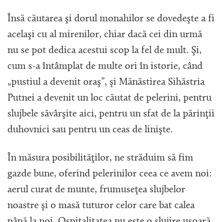
Însă căutarea şi dorul monahilor se dovedeşte a fi
acelaşi cu al mirenilor, chiar dacă cei din urmă
nu se pot dedica acestui scop la fel de mult. Şi,
cum s-a întâmplat de multe ori în istorie, când
„pustiul a devenit oraş”, şi Mănăstirea Sihăstria
Putnei a devenit un loc căutat de pelerini, pentru
slujbele săvârşite aici, pentru un sfat de la părinţii
duhovnici sau pentru un ceas de linişte.
În măsura posibilităţilor, ne străduim să fim
gazde bune, oferind pelerinilor ceea ce avem noi:
aerul curat de munte, frumuseţea slujbelor
noastre şi o masă tuturor celor care bat calea
până la noi. Ospitalitatea nu este o slujire uşoară