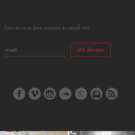
Înscrie-te în lista noastră de email-uri!
Mă abonez