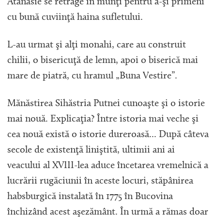
Atanasie se retrage în munţi pentru a-şi primeni
cu bună cuviinţă haina sufletului.
L-au urmat şi alţi monahi, care au construit
chilii, o bisericuţă de lemn, apoi o biserică mai
mare de piatră, cu hramul „Buna Vestire”.
Mănăstirea Sihăstria Putnei cunoaşte şi o istorie
mai nouă. Explicaţia? Între istoria mai veche şi
cea nouă există o istorie dureroasă... După câteva
secole de existenţă liniştită, ultimii ani ai
veacului al XVIII-lea aduce încetarea vremelnică a
lucrării rugăciunii în aceste locuri, stăpânirea
habsburgică instalată în 1775 în Bucovina
închizând acest aşezământ. În urmă a rămas doar