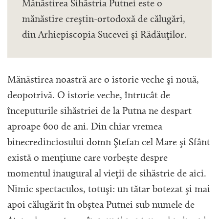
Mănăstirea Sihăstria Putnei este o
mănăstire creştin-ortodoxă de călugări,
din Arhiepiscopia Sucevei şi Rădăuţilor.
Mănăstirea noastră are o istorie veche şi nouă,
deopotrivă. O istorie veche, întrucât de
începuturile sihăstriei de la Putna ne despart
aproape 600 de ani. Din chiar vremea
binecredinciosului domn Ştefan cel Mare şi Sfânt
există o menţiune care vorbeşte despre
momentul inaugural al vieţii de sihăstrie de aici.
Nimic spectaculos, totuşi: un tătar botezat şi mai
apoi călugărit în obştea Putnei sub numele de