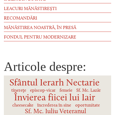
LEACURI MĂNĂSTIREȘTI
RECOMANDĂRI
MĂNĂSTIREA NOASTRĂ, ÎN PRESĂ
FONDUL PENTRU MODERNIZARE
Articole despre:
Sfântul Ierarh Nectarie
tinereţe
episcop-vicar
femeie
Sf. Mc. Lazăr
Învierea fiicei lui Iair
cheesecake
încrederea în sine
oportunitate
Sf. Mc. Iuliu Veteranul