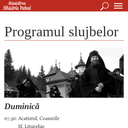
Mergi la conţinutul principal
Căutare
For
Mănăstirea Sihăstria Putnei
de
Programul slujbelor
căut
Duminică
07,30: Acatistul, Ceasurile
Sf. Liturghie