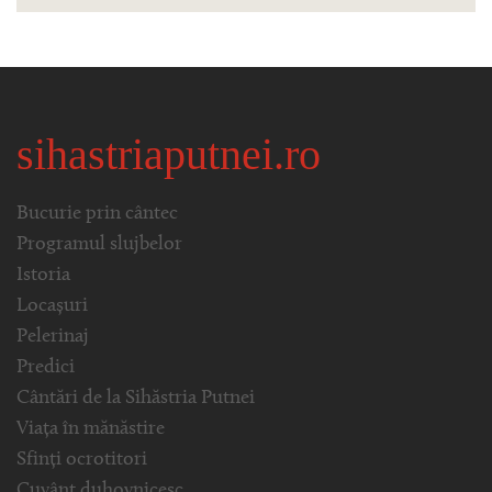
sihastriaputnei.ro
Bucurie prin cântec
Programul slujbelor
Istoria
Locașuri
Pelerinaj
Predici
Cântări de la Sihăstria Putnei
Viața în mănăstire
Sfinți ocrotitori
Cuvânt duhovnicesc