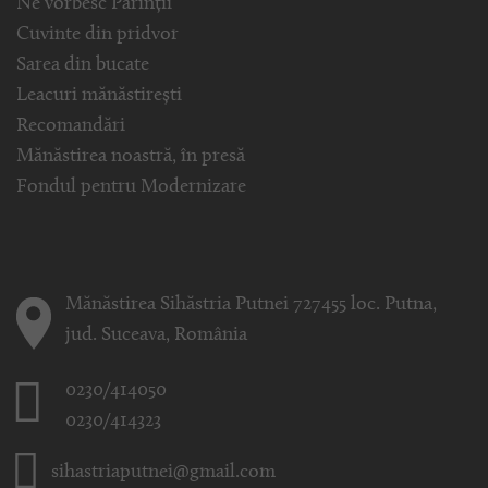
Ne vorbesc Părinții
Cuvinte din pridvor
Sarea din bucate
Leacuri mănăstirești
Recomandări
Mănăstirea noastră, în presă
Fondul pentru Modernizare
Mănăstirea Sihăstria Putnei 727455 loc. Putna,
jud. Suceava, România
0230/414050
0230/414323
sihastriaputnei@gmail.com