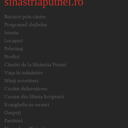
sihastriaputnei.ro
Bucurie prin cântec
Programul slujbelor
Istoria
Locașuri
Pelerinaj
Predici
Cântări de la Sihăstria Putnei
Viața în mănăstire
Sfinți ocrotitori
Cuvânt duhovnicesc
Cuvânt din Sfânta Scriptură
Evanghelia in versuri
Oaspeți
Partituri