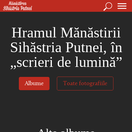
Mergi la conţinutul principal
Căutare
For
Mănăstirea Sihăstria Putnei
de
Hramul Mănăstirii
căut
Sihăstria Putnei, în
„scrieri de lumină”
Albume
Toate fotografiile