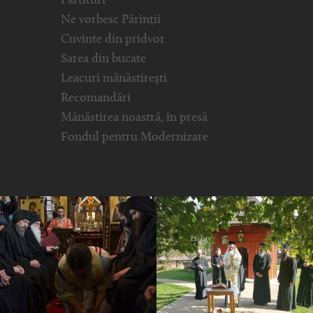
Partituri
Ne vorbesc Părinții
Cuvinte din pridvor
Sarea din bucate
Leacuri mănăstirești
Recomandări
Mănăstirea noastră, în presă
Fondul pentru Modernizare