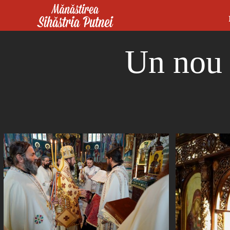
Mergi la conţinutul principal
Mănăstirea Sihăstria Putnei
Un nou 