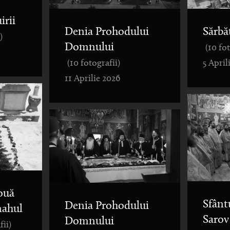
irii
Denia Prohodului
Sărbă
)
Domnului
(10 fo
(10 fotografii)
5 April
11 Aprilie 2026
ouă
Sfânt
Denia Prohodului
nahul
Sarov
Domnului
fii)