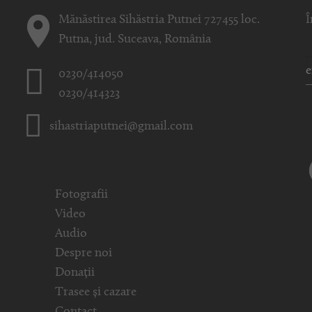
Mănăstirea Sihăstria Putnei 727455 loc.
Î
Putna, jud. Suceava, România
0230/414050
0230/414323
sihastriaputnei@gmail.com
Fotografii
Video
Audio
Despre noi
Donații
Trasee și cazare