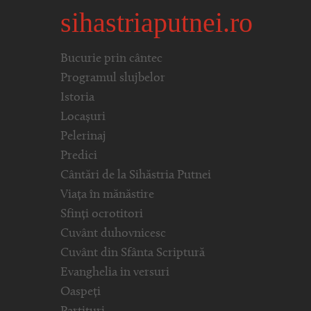
sihastriaputnei.ro
Bucurie prin cântec
Programul slujbelor
Istoria
Locașuri
Pelerinaj
Predici
Cântări de la Sihăstria Putnei
Viața în mănăstire
Sfinți ocrotitori
Cuvânt duhovnicesc
Cuvânt din Sfânta Scriptură
Evanghelia in versuri
Oaspeți