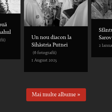
ouă
Sfânt
nahul
Un nou diacon la
Sarov
fii)
Sihăstria Putnei
2 Ianua
(6 fotografii)
1 August 2025
Mai multe albume »