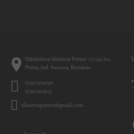
Mănăstirea Sihăstria Putnei 727455 loc.
Î
Putna, jud. Suceava, România
0230/414050
0230/414323
sihastriaputnei@gmail.com