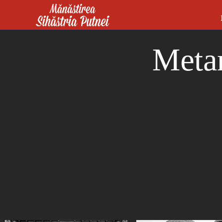
Mergi la conţinutul principal
Mănăstirea Sihăstria Putnei
Metan