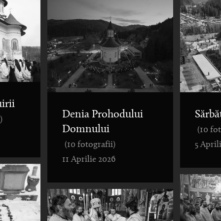
irii
Denia Prohodului
Sărbă
)
Domnului
(10 fo
(10 fotografii)
5 April
11 Aprilie 2026