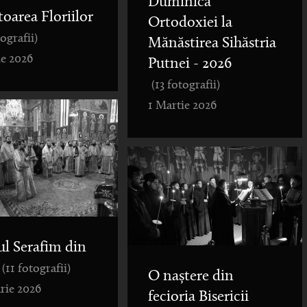
Duminica
toarea Floriilor
Ortodoxiei la
tografii)
Mănăstirea Sihăstria
ie 2026
Putnei - 2026
(13 fotografii)
1 Martie 2026
ul Serafim din
(11 fotografii)
O naștere din
rie 2026
fecioria Bisericii