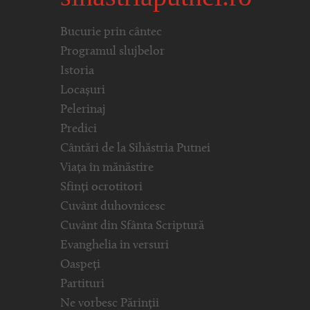
Bucurie prin cântec
Programul slujbelor
Istoria
Locașuri
Pelerinaj
Predici
Cântări de la Sihăstria Putnei
Viața în mănăstire
Sfinți ocrotitori
Cuvânt duhovnicesc
Cuvânt din Sfânta Scriptură
Evanghelia in versuri
Oaspeți
Partituri
Ne vorbesc Părinții