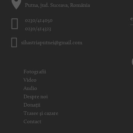
Putna, jud. Suceava, România
0230/414050
0230/414323
sihastriaputnei@gmail.com
Fotografii
Video
Audio
Despre noi
Donații
Trasee și cazare
Contact