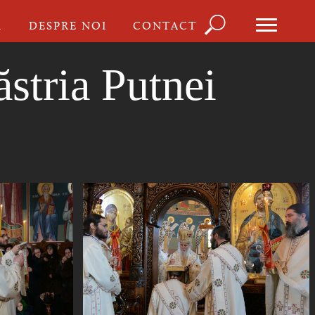
Căutare
I
DESPRE NOI
CONTACT
Formu
de
ăstria Putnei
căutar