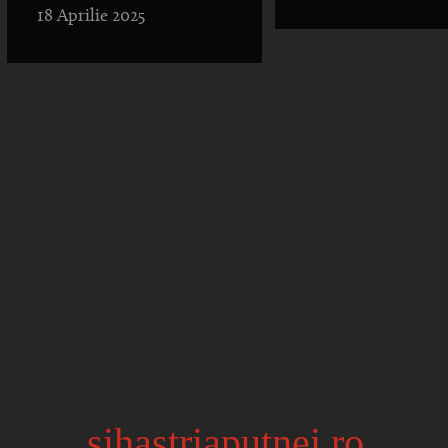
18 Aprilie 2025
sihastriaputnei.ro