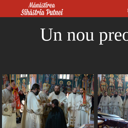
Mergi la conţinutul principal
Mănăstirea Sihăstria Putnei
Un nou preot