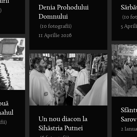
irii
Denia Prohodului
Sărbă
)
Domnului
(10 fo
(10 fotografii)
5 April
11 Aprilie 2026
ouă
Sfânt
nahul
Un nou diacon la
Sarov
fii)
Sihăstria Putnei
2 Ianua