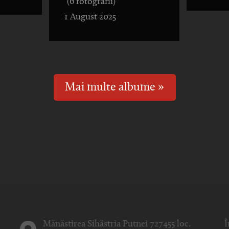
(6 fotografii)
1 August 2025
Mai multe albume »
Mănăstirea Sihăstria Putnei 727455 loc.
Î