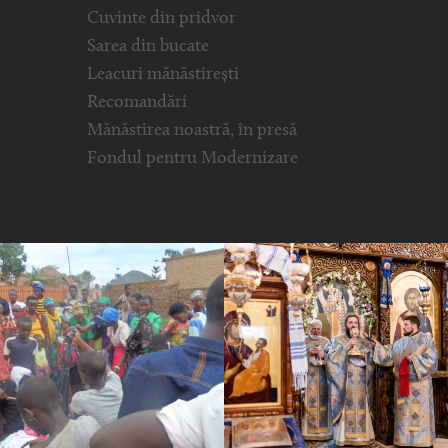
Cuvinte din pridvor
Sarea din bucate
Leacuri mănăstirești
Recomandări
Mănăstirea noastră, în presă
Fondul pentru Modernizare