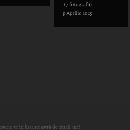
(7 fotografii)
9 Aprilie 2025
nscrie-te în lista noastră de email-uri!