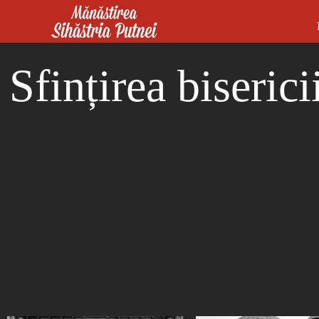
Mergi la conţinutul principal
Mănăstirea Sihăstria Putnei
Sfințirea biseric