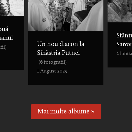
ouă
Sfânt
nahul
Un nou diacon la
Sarov
fii)
Sihăstria Putnei
2 Ianua
(6 fotografii)
1 August 2025
Mai multe albume »