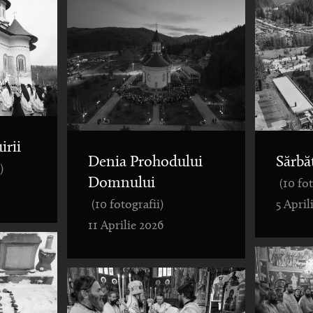
irii
Denia Prohodului
Sărbă
)
Domnului
(10 fo
(10 fotografii)
5 April
11 Aprilie 2026