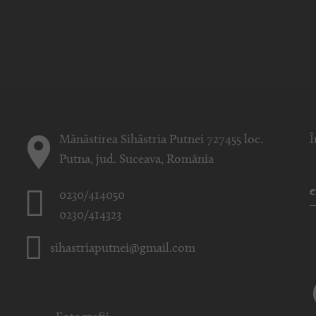
Mănăstirea Sihăstria Putnei 727455 loc.
Î
Putna, jud. Suceava, România
0230/414050
0230/414323
sihastriaputnei@gmail.com