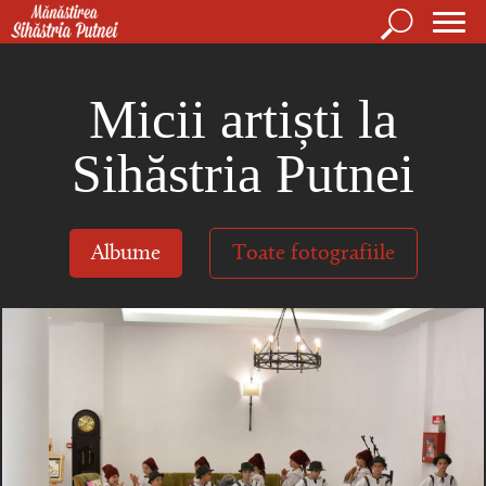
Mergi la conţinutul principal
Căutare
For
Mănăstirea Sihăstria Putnei
de
Micii artiști la
căut
Sihăstria Putnei
Albume
Toate fotografiile