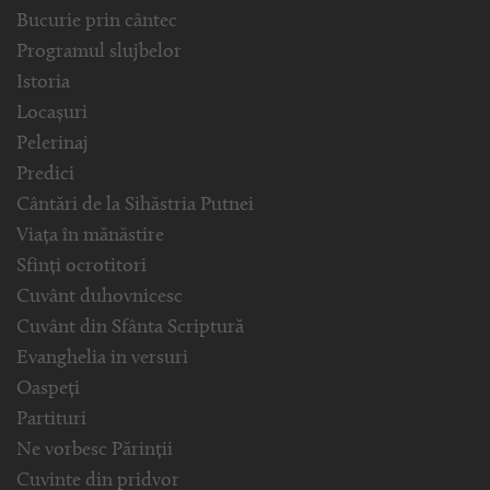
Bucurie prin cântec
Programul slujbelor
Istoria
Locașuri
Pelerinaj
Predici
Cântări de la Sihăstria Putnei
Viața în mănăstire
Sfinți ocrotitori
Cuvânt duhovnicesc
Cuvânt din Sfânta Scriptură
Evanghelia in versuri
Oaspeți
Partituri
Ne vorbesc Părinții
Cuvinte din pridvor