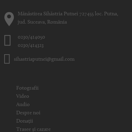
Mănăstirea Sihăstria Putnei 727455 loc. Putna,
jud. Suceava, România
0230/414050
0230/414323
sihastriaputnei@gmail.com
Fotografii
Video
Audio
Despre noi
Donații
Trasee și cazare