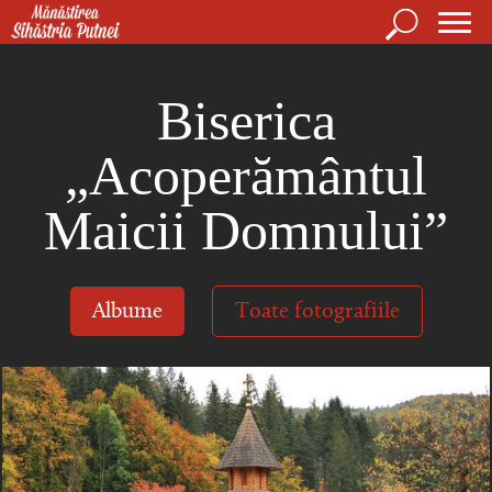
Mergi la conţinutul principal
Căutare
For
Mănăstirea Sihăstria Putnei
de
Biserica
căut
„Acoperământul
Maicii Domnului”
Albume
Toate fotografiile