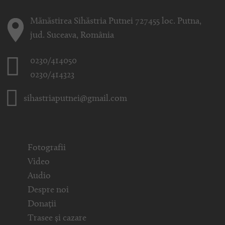
Mănăstirea Sihăstria Putnei 727455 loc. Putna,
jud. Suceava, România
0230/414050
0230/414323
sihastriaputnei@gmail.com
Fotografii
Video
Audio
Despre noi
Donații
Trasee și cazare