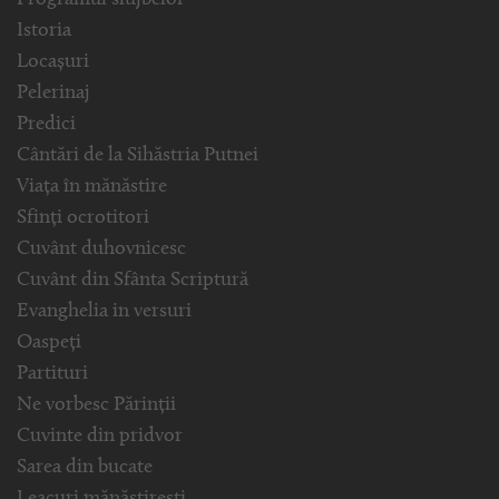
Programul slujbelor
Istoria
Locașuri
Pelerinaj
Predici
Cântări de la Sihăstria Putnei
Viața în mănăstire
Sfinți ocrotitori
Cuvânt duhovnicesc
Cuvânt din Sfânta Scriptură
Evanghelia in versuri
Oaspeți
Partituri
Ne vorbesc Părinții
Cuvinte din pridvor
Sarea din bucate