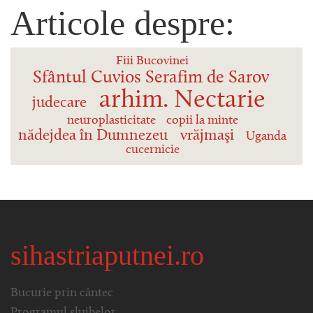
Articole despre:
Fiii Bucovinei
Sfântul Cuvios Serafim de Sarov
arhim. Nectarie
judecare
neuroplasticitate
copii la minte
nădejdea în Dumnezeu
vrăjmaşi
Uganda
cucernicie
sihastriaputnei.ro
Bucurie prin cântec