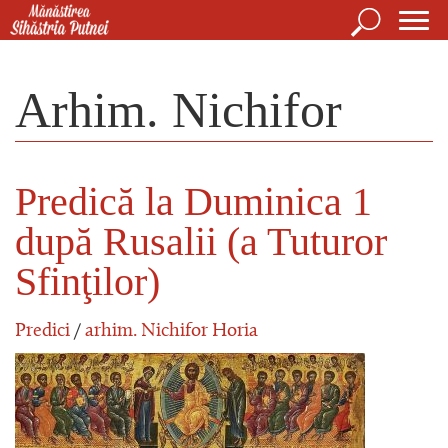
Mergi la conţinutul principal
Căutare
For
Mănăstirea Sihăstria Putnei
de
Arhim. Nichifor
căut
Predică la Duminica 1
după Rusalii (a Tuturor
Sfinţilor)
Predici
/
arhim. Nichifor Horia