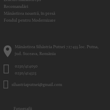
Leacuri mănăstirești
Recomandări
Mănăstirea noastră, în presă
Fondul pentru Modernizare
Mănăstirea Sihăstria Putnei 727455 loc. Putna,
jud. Suceava, România
0230/414050
0230/414323
sihastriaputnei@gmail.com
Fotografii