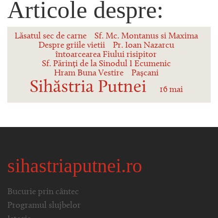
Articole despre:
Lăsatul sec de carne
Sf. Mc. Montanus si Maxima
Despre griile vietii
Pr. Ioan Nazarcu
întoarcearea Fiului risipitor
Sf. Părinți de la Sinodul I Ecumenic
Hram Buna Vestire
Pașcani
Sihăstria Putnei
16 mai
sihastriaputnei.ro
Bucurie prin cântec
Programul slujbelor