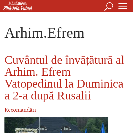
Mergi la conţinutul principal
Căutare
For
Mănăstirea Sihăstria Putnei
de
Arhim.Efrem
căut
Cuvântul de învățătură al
Arhim. Efrem
Vatopedinul la Duminica
a 2-a după Rusalii
Recomandări