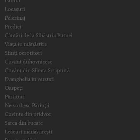
Istoria
Locașuri
Pelerinaj
Predici
Cântări de la Sihăstria Putnei
Viața în mănăstire
Sfinți ocrotitori
Cuvânt duhovnicesc
Cuvânt din Sfânta Scriptură
Evanghelia in versuri
Oaspeți
Partituri
Ne vorbesc Părinții
Cuvinte din pridvor
Sarea din bucate
Leacuri mănăstirești