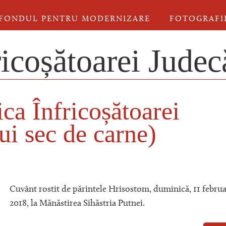
FONDUL PENTRU MODERNIZARE
FOTOGRAFI
icoșătoarei Judec
ca Înfricoșătoarei
lui sec de carne)
Cuvânt rostit de părintele Hrisostom, duminică, 11 februa
2018, la Mănăstirea Sihăstria Putnei.