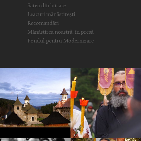
Sarea din bucate
Leacuri mănăstirești
Recomandări
Mănăstirea noastră, în presă
Fondul pentru Modernizare