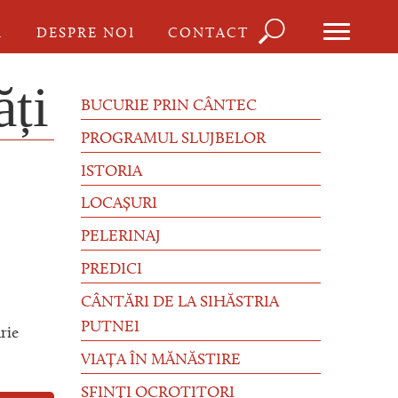
Căutare
I
DESPRE NOI
CONTACT
Formu
de
ăți
BUCURIE PRIN CÂNTEC
căutar
PROGRAMUL SLUJBELOR
ISTORIA
LOCAȘURI
PELERINAJ
PREDICI
CÂNTĂRI DE LA SIHĂSTRIA
PUTNEI
rie
VIAȚA ÎN MĂNĂSTIRE
SFINȚI OCROTITORI