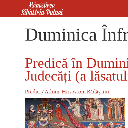
Mergi la conţinutul principal
Mănăstirea Sihăstria Putnei
Duminica Înfr
Predică în Dumini
Judecăți (a lăsatu
Predici
/
Arhim. Hrisostom Rădășanu