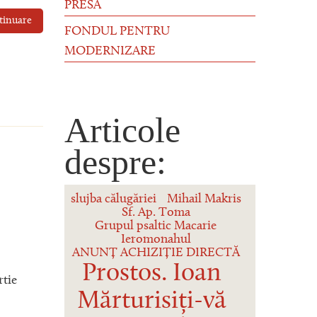
PRESĂ
tinuare
FONDUL PENTRU
MODERNIZARE
Articole
despre:
slujba călugăriei
Mihail Makris
Sf. Ap. Toma
Grupul psaltic Macarie
Ieromonahul
ANUNȚ ACHIZIȚIE DIRECTĂ
Prostos. Ioan
rtie
Mărturisiți-vă