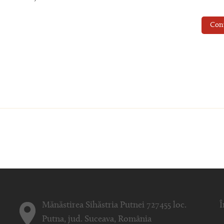
Con
Mănăstirea Sihăstria Putnei 727455 loc.
Î
Putna, jud. Suceava, România