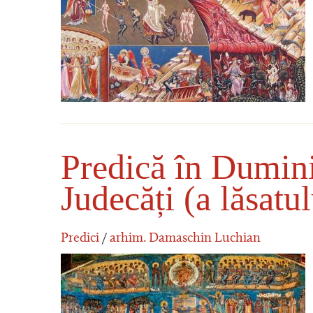
Predică în Dumini
Judecăți (a lăsatu
Predici
/
arhim. Damaschin Luchian