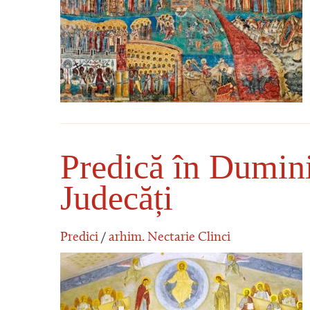
Predică în Dumini
Judecăți
Predici
/
arhim. Nectarie Clinci