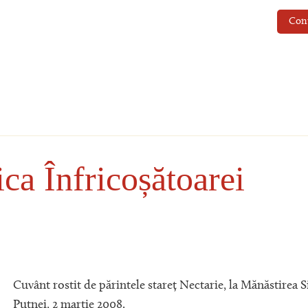
Con
ca Înfricoșătoarei
Cuvânt rostit de părintele stareț Nectarie, la Mănăstirea S
Putnei, 2 martie 2008.