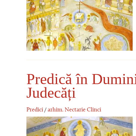
Predică în Dumini
Judecăți
Predici
/
arhim. Nectarie Clinci