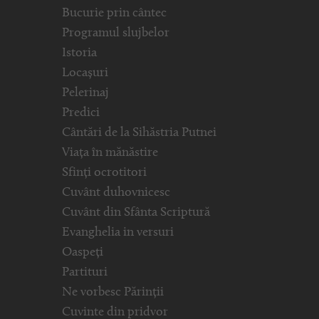
Bucurie prin cântec
Programul slujbelor
Istoria
Locașuri
Pelerinaj
Predici
Cântări de la Sihăstria Putnei
Viața în mănăstire
Sfinți ocrotitori
Cuvânt duhovnicesc
Cuvânt din Sfânta Scriptură
Evanghelia in versuri
Oaspeți
Partituri
Ne vorbesc Părinții
Cuvinte din pridvor