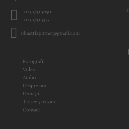
0230/414050
0230/414323
sihastriaputnei@gmail.com
Fotografii
Video
Audio
Despre noi
Donații
Trasee și cazare
Contact