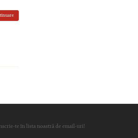
tinuare
nscrie-te în lista noastră de email-uri!