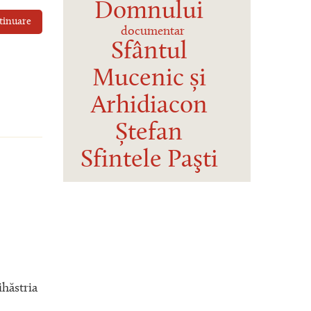
Domnului
tinuare
documentar
Sfântul
Mucenic și
Arhidiacon
Ștefan
Sfintele Paşti
ihăstria