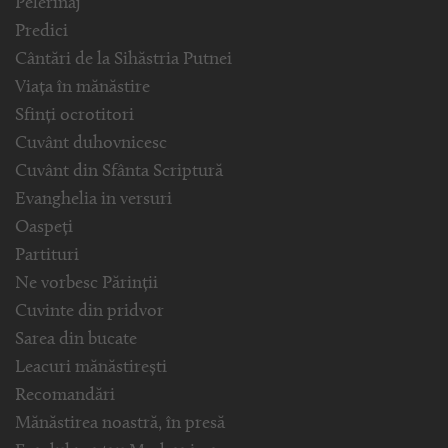
Pelerinaj
Predici
Cântări de la Sihăstria Putnei
Viața în mănăstire
Sfinți ocrotitori
Cuvânt duhovnicesc
Cuvânt din Sfânta Scriptură
Evanghelia in versuri
Oaspeți
Partituri
Ne vorbesc Părinții
Cuvinte din pridvor
Sarea din bucate
Leacuri mănăstirești
Recomandări
Mănăstirea noastră, în presă