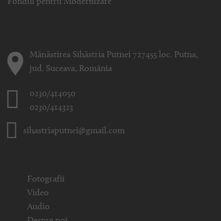
Fondul pentru Modernizare
Mănăstirea Sihăstria Putnei 727455 loc. Putna,
jud. Suceava, România
0230/414050
0230/414323
sihastriaputnei@gmail.com
Fotografii
Video
Audio
Despre noi