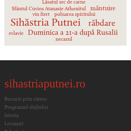
Lăsatul sec de carne
mântuire
Sfântul Cuvios Atanasie Athonitul
vin fiert
poluarea spiritului
Sihăstria Putnei
răbdare
Duminica a 21-a după Rusalii
evlavie
necazul
sihastriaputnei.ro
Bucurie prin cântec
Programul slujbelor
Istoria
Locașuri