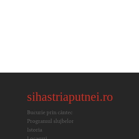
sihastriaputnei.ro
Bucurie prin cântec
Programul slujbelor
Istoria
Locașuri