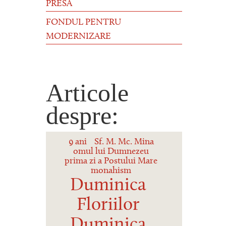
PRESĂ
FONDUL PENTRU
MODERNIZARE
Articole
despre:
9 ani
Sf. M. Mc. Mina
omul lui Dumnezeu
prima zi a Postului Mare
monahism
Duminica
Floriilor
Duminica