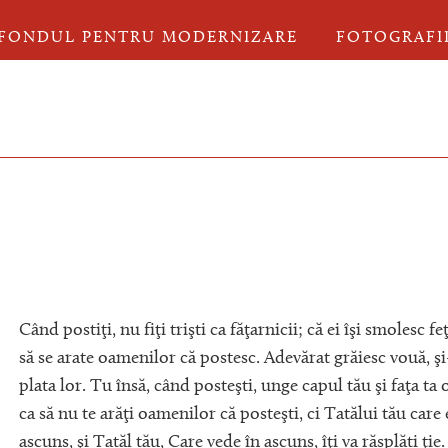
FONDUL PENTRU MODERNIZARE
FOTOGRAFI
Când postiţi, nu fiţi trişti ca făţarnicii; că ei îşi smolesc feţ
să se arate oamenilor că postesc. Adevărat grăiesc vouă, şi
plata lor. Tu însă, când posteşti, unge capul tău şi faţa ta 
ca să nu te arăţi oamenilor că posteşti, ci Tatălui tău care 
ascuns, şi Tatăl tău, Care vede în ascuns, îţi va răsplăti ţie.