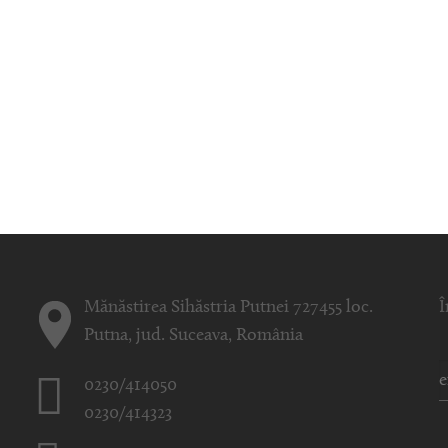
Mănăstirea Sihăstria Putnei 727455 loc.
Î
Putna, jud. Suceava, România
0230/414050
0230/414323