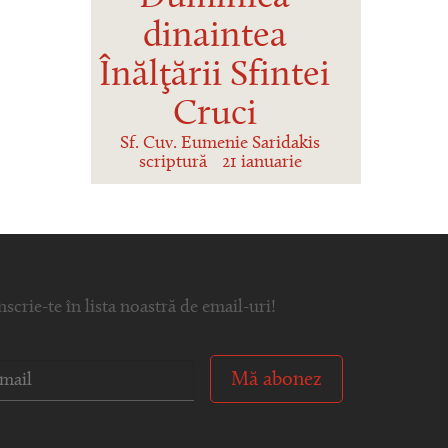
dinaintea
Înălţării Sfintei
Cruci
Sf. Cuv. Eumenie Saridakis
scriptură
21 ianuarie
nscrie-te în lista noastră de email-uri!
Mă abonez