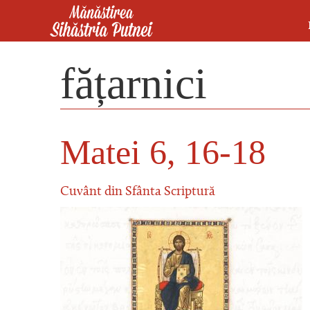
Mergi la conţinutul principal
Mănăstirea Sihăstria Putnei
fățarnici
Matei 6, 16-18
Cuvânt din Sfânta Scriptură