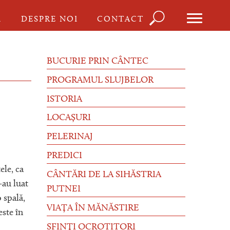
Căutare
I
DESPRE NOI
CONTACT
Formu
de
BUCURIE PRIN CÂNTEC
căutar
PROGRAMUL SLUJBELOR
ISTORIA
LOCAȘURI
PELERINAJ
PREDICI
ele, ca
CÂNTĂRI DE LA SIHĂSTRIA
-au luat
PUTNEI
o spală,
VIAȚA ÎN MĂNĂSTIRE
este în
SFINȚI OCROTITORI