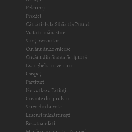
Pelerinaj
Predici
Cântări de la Sihăstria Putnei
Viața în mănăstire
Sfinți ocrotitori
Cuvânt duhovnicesc
Cuvânt din Sfânta Scriptură
Evanghelia in versuri
Oaspeți
Partituri
Ne vorbesc Părinții
Cuvinte din pridvor
Sarea din bucate
Leacuri mănăstirești
Recomandări
Mănăstirea noastră, în presă