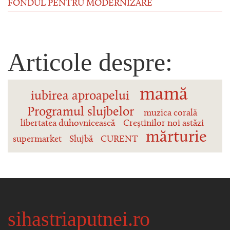
FONDUL PENTRU MODERNIZARE
Articole despre:
mamă
iubirea aproapelui
Programul slujbelor
muzica corală
libertatea duhovnicească
Creștinilor noi astăzi
mărturie
supermarket
Slujbă
CURENT
sihastriaputnei.ro