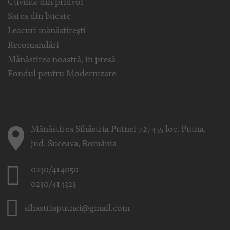
Cuvinte din pridvor
Sarea din bucate
Leacuri mănăstirești
Recomandări
Mănăstirea noastră, în presă
Fondul pentru Modernizare
Mănăstirea Sihăstria Putnei 727455 loc. Putna,
jud. Suceava, România
0230/414050
0230/414323
sihastriaputnei@gmail.com