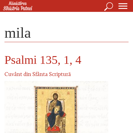
Mergi la conţinutul principal
Căutare
For
Mănăstirea Sihăstria Putnei
de
mila
căut
Psalmi 135, 1, 4
Cuvânt din Sfânta Scriptură