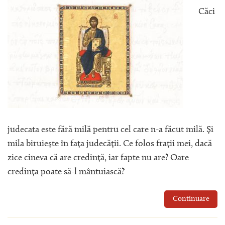
Căci
judecata este fără milă pentru cel care n-a făcut milă. Și
mila biruiește în fața judecății. Ce folos frații mei, dacă
zice cineva că are credință, iar fapte nu are? Oare
credința poate să-l mântuiască?
Continuare