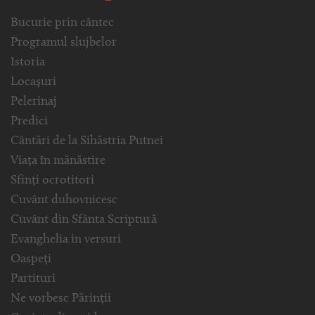
Bucurie prin cântec
Programul slujbelor
Istoria
Locașuri
Pelerinaj
Predici
Cântări de la Sihăstria Putnei
Viața în mănăstire
Sfinți ocrotitori
Cuvânt duhovnicesc
Cuvânt din Sfânta Scriptură
Evanghelia in versuri
Oaspeți
Partituri
Ne vorbesc Părinții