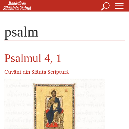
Mergi la conţinutul principal
Căutare
For
Mănăstirea Sihăstria Putnei
de
psalm
căut
Psalmul 4, 1
Cuvânt din Sfânta Scriptură