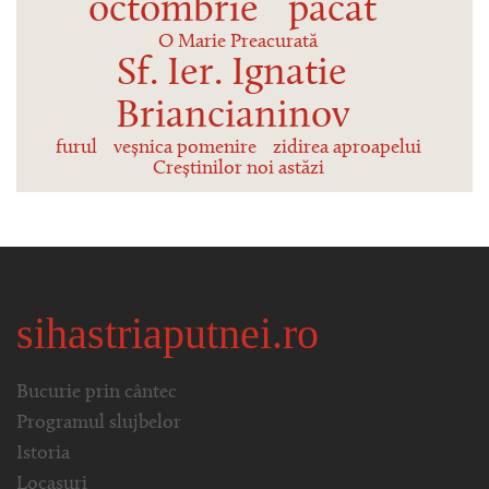
octombrie
păcat
O Marie Preacurată
Sf. Ier. Ignatie
Briancianinov
furul
veșnica pomenire
zidirea aproapelui
Creștinilor noi astăzi
sihastriaputnei.ro
Bucurie prin cântec
Programul slujbelor
Istoria
Locașuri