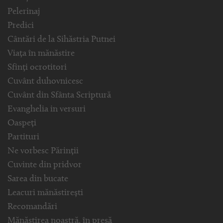
Pelerinaj
Predici
Cântări de la Sihăstria Putnei
Viața în mănăstire
Sfinți ocrotitori
Cuvânt duhovnicesc
Cuvânt din Sfânta Scriptură
Evanghelia in versuri
Oaspeți
Partituri
Ne vorbesc Părinții
Cuvinte din pridvor
Sarea din bucate
Leacuri mănăstirești
Recomandări
Mănăstirea noastră, în presă