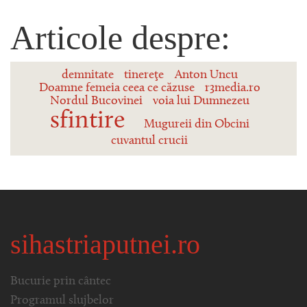
Articole despre:
demnitate
tinereţe
Anton Uncu
Doamne femeia ceea ce căzuse
r3media.ro
Nordul Bucovinei
voia lui Dumnezeu
sfintire
Mugureii din Obcini
cuvantul crucii
sihastriaputnei.ro
Bucurie prin cântec
Programul slujbelor