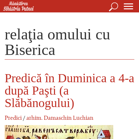
Mergi la conţinutul principal
Căutare
For
Mănăstirea Sihăstria Putnei
de
relaţia omului cu
căut
Biserica
Predică în Duminica a 4-a
după Paşti (a
Slăbănogului)
Predici
/
arhim. Damaschin Luchian