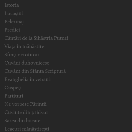
Istoria
Locașuri
Pelerinaj
Predici
Cântări de la Sihăstria Putnei
Viața în mănăstire
Sfinți ocrotitori
Cuvânt duhovnicesc
Cuvânt din Sfânta Scriptură
Evanghelia in versuri
Oaspeți
Partituri
Ne vorbesc Părinții
Cuvinte din pridvor
Sarea din bucate
Leacuri mănăstirești