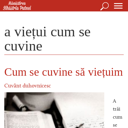
Mergi la conţinutul principal
Căutare
For
Mănăstirea Sihăstria Putnei
de
a viețui cum se
căut
cuvine
Cum se cuvine să viețuim
Cuvânt duhovnicesc
A
trăi
cum
se