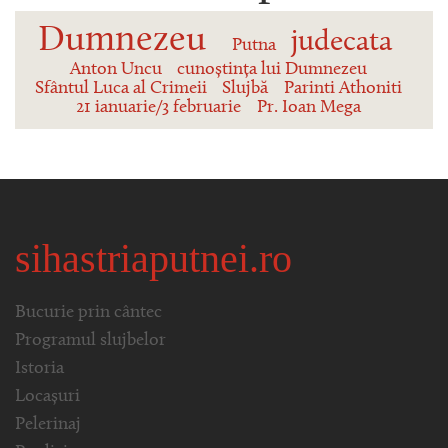
Dumnezeu
judecata
Putna
Anton Uncu
cunoștința lui Dumnezeu
Sfântul Luca al Crimeii
Slujbă
Parinti Athoniti
21 ianuarie/3 februarie
Pr. Ioan Mega
sihastriaputnei.ro
Bucurie prin cântec
Programul slujbelor
Istoria
Locașuri
Pelerinaj