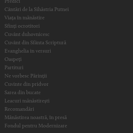
Predici
Cântări de la Sihăstria Putnei
Viața în mănăstire
Sfinți ocrotitori
Cuvânt duhovnicesc
Cuvânt din Sfânta Scriptură
Evanghelia in versuri
Oaspeți
Partituri
Ne vorbesc Părinții
Cuvinte din pridvor
Sarea din bucate
Leacuri mănăstirești
Recomandări
Mănăstirea noastră, în presă
Fondul pentru Modernizare