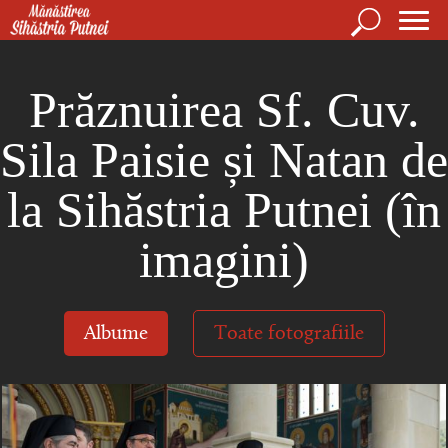
Mergi la conţinutul principal
Căutare
For
Mănăstirea Sihăstria Putnei
de
Prăznuirea Sf. Cuv.
căut
Sila Paisie și Natan de
la Sihăstria Putnei (în
imagini)
Albume
Toate fotografiile