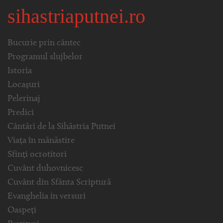
sihastriaputnei.ro
Bucurie prin cântec
Programul slujbelor
Istoria
Locașuri
Pelerinaj
Predici
Cântări de la Sihăstria Putnei
Viața în mănăstire
Sfinți ocrotitori
Cuvânt duhovnicesc
Cuvânt din Sfânta Scriptură
Evanghelia in versuri
Oaspeți