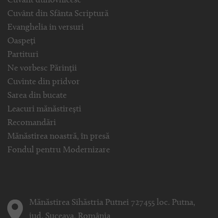
Cuvânt duhovnicesc
Cuvânt din Sfânta Scriptură
Evanghelia in versuri
Oaspeți
Partituri
Ne vorbesc Părinții
Cuvinte din pridvor
Sarea din bucate
Leacuri mănăstirești
Recomandări
Mănăstirea noastră, în presă
Fondul pentru Modernizare
Mănăstirea Sihăstria Putnei 727455 loc. Putna,
jud. Suceava, România