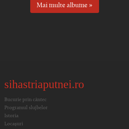
Mai multe albume »
sihastriaputnei.ro
Bucurie prin cântec
Programul slujbelor
Istoria
Locașuri