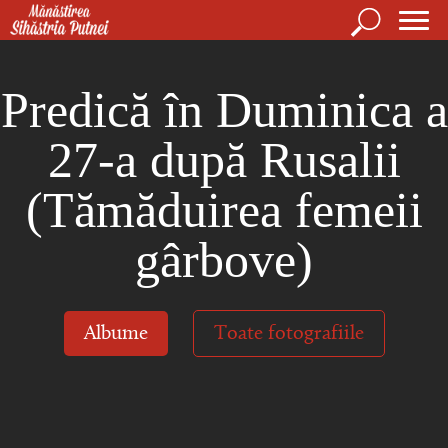
Mergi la conţinutul principal
Căutare
For
Mănăstirea Sihăstria Putnei
de
Predică în Duminica a
căut
27-a după Rusalii
(Tămăduirea femeii
gârbove)
Albume
Toate fotografiile