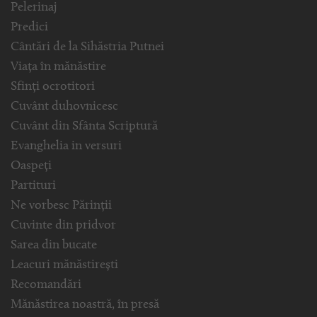
Pelerinaj
Predici
Cântări de la Sihăstria Putnei
Viața în mănăstire
Sfinți ocrotitori
Cuvânt duhovnicesc
Cuvânt din Sfânta Scriptură
Evanghelia in versuri
Oaspeți
Partituri
Ne vorbesc Părinții
Cuvinte din pridvor
Sarea din bucate
Leacuri mănăstirești
Recomandări
Mănăstirea noastră, în presă