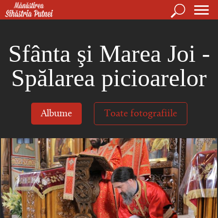
Mergi la conţinutul principal
Căutare
For
Mănăstirea Sihăstria Putnei
de
Sfânta şi Marea Joi -
căut
Spălarea picioarelor
Albume
Toate fotografiile