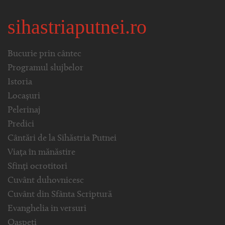
sihastriaputnei.ro
Bucurie prin cântec
Programul slujbelor
Istoria
Locașuri
Pelerinaj
Predici
Cântări de la Sihăstria Putnei
Viața în mănăstire
Sfinți ocrotitori
Cuvânt duhovnicesc
Cuvânt din Sfânta Scriptură
Evanghelia in versuri
Oaspeți