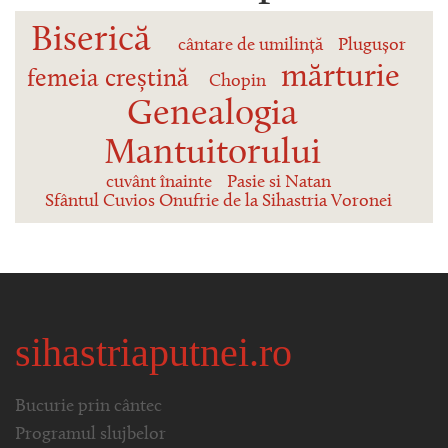
Biserică
cântare de umilință
Plugușor
mărturie
femeia creștină
Chopin
Genealogia
Mantuitorului
cuvânt înainte
Pasie si Natan
Sfântul Cuvios Onufrie de la Sihastria Voronei
sihastriaputnei.ro
Bucurie prin cântec
Programul slujbelor