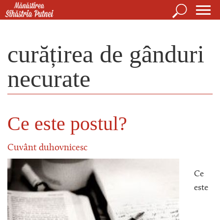
Mergi la conţinutul principal
Căutare
For
Mănăstirea Sihăstria Putnei
de
curățirea de gânduri
căut
necurate
Ce este postul?
Cuvânt duhovnicesc
Ce
este