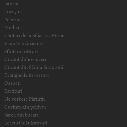
Istoria
Locașuri
Pelerinaj
Predici
Cântări de la Sihăstria Putnei
Viața în mănăstire
Sfinți ocrotitori
Cuvânt duhovnicesc
Cuvânt din Sfânta Scriptură
Evanghelia in versuri
Oaspeți
Partituri
Ne vorbesc Părinții
Cuvinte din pridvor
Sarea din bucate
Leacuri mănăstirești