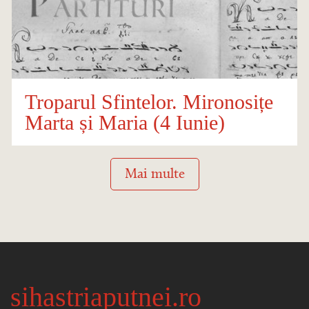
Troparul Sfintelor. Mironosițe
Marta și Maria (4 Iunie)
Mai multe
sihastriaputnei.ro