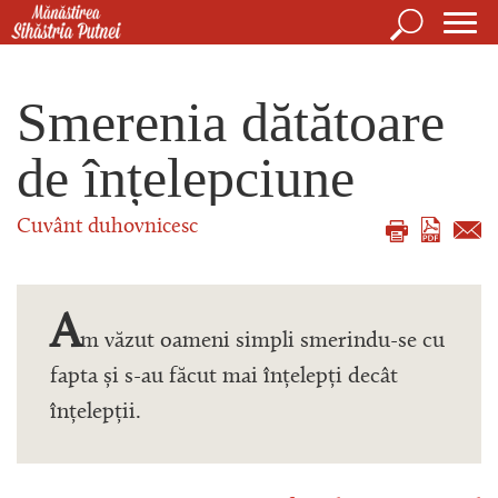
Mergi la conţinutul principal
Căutare
For
Mănăstirea Sihăstria Putnei
de
Smerenia dătătoare
căut
de înțelepciune
Cuvânt duhovnicesc
A
m văzut oameni simpli smerindu-se cu
fapta și s-au făcut mai înțelepți decât
înțelepții.