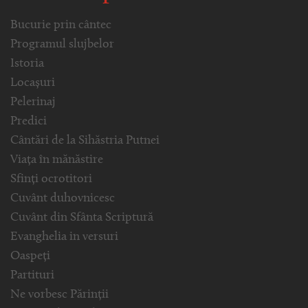
Bucurie prin cântec
Programul slujbelor
Istoria
Locașuri
Pelerinaj
Predici
Cântări de la Sihăstria Putnei
Viața în mănăstire
Sfinți ocrotitori
Cuvânt duhovnicesc
Cuvânt din Sfânta Scriptură
Evanghelia in versuri
Oaspeți
Partituri
Ne vorbesc Părinții