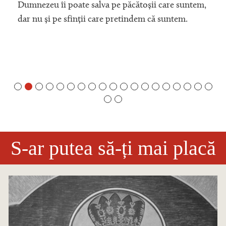
Dumnezeu îi poate salva pe păcătoșii care suntem,
dar nu și pe sfinții care pretindem că suntem.
S-ar putea să-ți mai placă