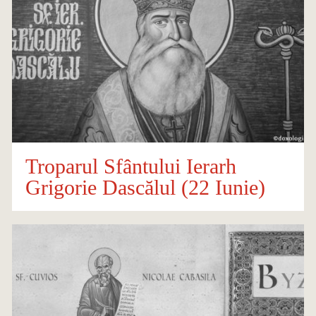
Troparul Sfântului Ierarh
Grigorie Dascălul (22 Iunie)