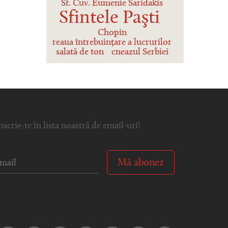
Sf. Cuv. Eumenie Saridakis
Sfintele Paşti
Chopin
reaua întrebuințare a lucrurilor
salată de ton
cneazul Serbiei
nscrie-te în lista noastră de email-uri!
Mă abonez