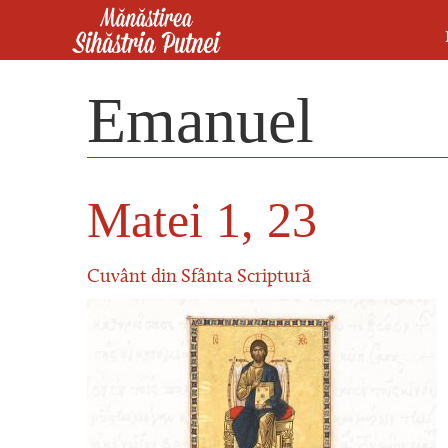
Mergi la conţinutul principal
Mănăstirea Sihăstria Putnei
Emanuel
Matei 1, 23
Cuvânt din Sfânta Scriptură