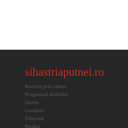
sihastriaputnei.ro
Bucurie prin cântec
Programul slujbelor
Istoria
Locașuri
Pelerinaj
Predici