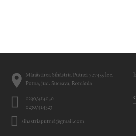
Mănăstirea Sihăstria Putnei 727455 loc.
Î
Putna, jud. Suceava, România
0230/414050
0230/414323
sihastriaputnei@gmail.com