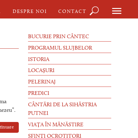
Căutare
I
DESPRE NOI
CONTACT
Formu
de
BUCURIE PRIN CÂNTEC
căutar
PROGRAMUL SLUJBELOR
ISTORIA
LOCAȘURI
PELERINAJ
PREDICI
ema
CÂNTĂRI DE LA SIHĂSTRIA
nezeu”.
PUTNEI
VIAȚA ÎN MĂNĂSTIRE
tinuare
SFINȚI OCROTITORI