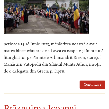
perioada 15-18 Iunie 2023, mănăstirea noastră a avut
marea binecuvântare de a-l avea ca oaspete și împreună
liturghisitor pe Părintele Arhimandrit Efrem, starețul
Mănăstirii Vatopedu din Sfântul Munte Athos, însoțit
de o delegație din Grecia și Cipru.
Continuare
Prăznuirea Icoanei