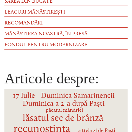
SAREA DIN BUCATE
LEACURI MĂNĂSTIREȘTI
RECOMANDĂRI
MĂNĂSTIREA NOASTRĂ, ÎN PRESĂ
FONDUL PENTRU MODERNIZARE
Articole despre:
17 Iulie
Duminica Samarinencii
Duminica a 2-a după Paști
păcatul mândriei
lăsatul sec de brânză
recunoștința
a treia zi de Paști