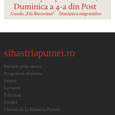
Duminica a 4-a din Post
Corala „Fiii Bucovinei”
Duminica migranților
sihastriaputnei.ro
Bucurie prin cântec
Programul slujbelor
Istoria
Locașuri
Pelerinaj
Predici
Cântări de la Sihăstria Putnei