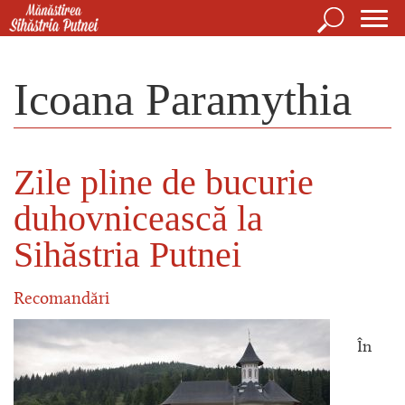
Mergi la conţinutul principal
Căutare
For
Mănăstirea Sihăstria Putnei
de
Icoana Paramythia
căut
Zile pline de bucurie
duhovnicească la
Sihăstria Putnei
Recomandări
În