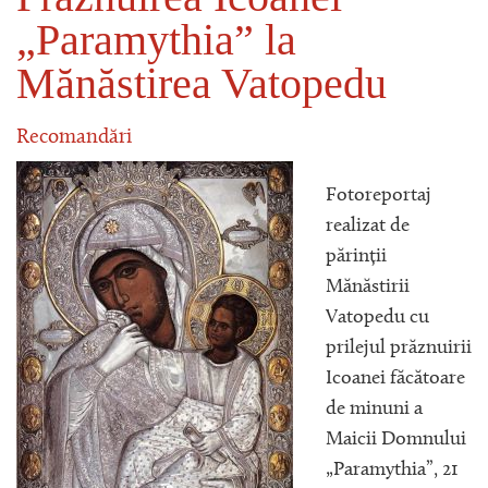
„Paramythia” la
Mănăstirea Vatopedu
Recomandări
Fotoreportaj
realizat de
părinții
Mănăstirii
Vatopedu cu
prilejul prăznuirii
Icoanei făcătoare
de minuni a
Maicii Domnului
„Paramythia”, 21