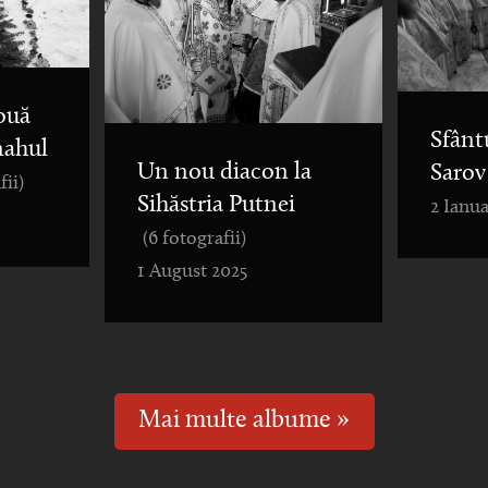
ouă
Sfânt
nahul
Un nou diacon la
Sarov
fii)
Sihăstria Putnei
2 Ianua
(6 fotografii)
1 August 2025
Mai multe albume »