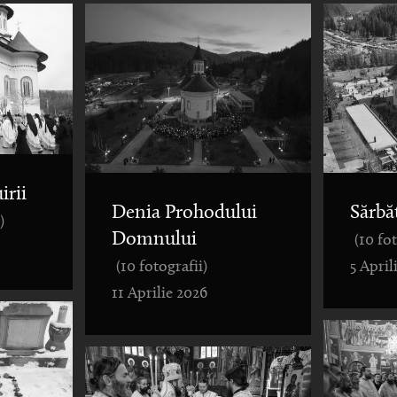
irii
Denia Prohodului
Sărbă
)
Domnului
(10 fo
(10 fotografii)
5 April
11 Aprilie 2026