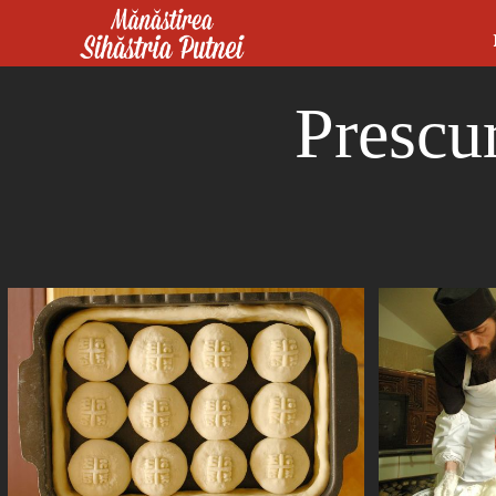
Mergi la conţinutul principal
Mănăstirea Sihăstria Putnei
Prescur