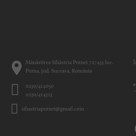
Mănăstirea Sihăstria Putnei 727455 loc.
Î
Putna, jud. Suceava, România
0230/414050
0230/414323
sihastriaputnei@gmail.com