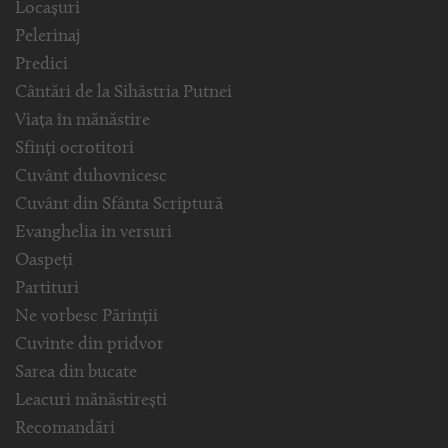
Locașuri
Pelerinaj
Predici
Cântări de la Sihăstria Putnei
Viața în mănăstire
Sfinți ocrotitori
Cuvânt duhovnicesc
Cuvânt din Sfânta Scriptură
Evanghelia in versuri
Oaspeți
Partituri
Ne vorbesc Părinții
Cuvinte din pridvor
Sarea din bucate
Leacuri mănăstirești
Recomandări