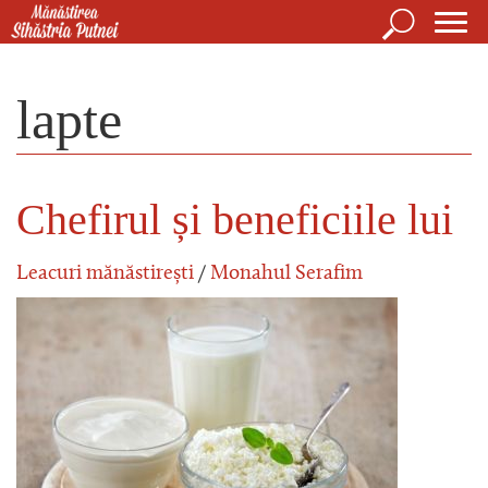
Mergi la conţinutul principal
Căutare
For
Mănăstirea Sihăstria Putnei
de
lapte
căut
Chefirul și beneficiile lui
Leacuri mănăstirești
/
Monahul Serafim