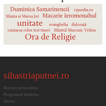
Duminica Samarinencii
r3media.ro
Macarie Ieromonahul
Sfanta si Marea Joi
unitate
evanghelia
dulceață
cantarea celor trei tineri
Sfântul Mucenic Trifon
Ora de Religie
sihastriaputnei.ro
Bucurie prin cântec
Programul slujbelor
Istoria