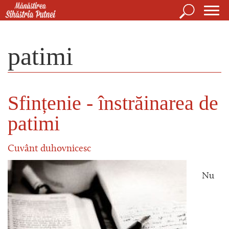
Mergi la conţinutul principal
Căutare
For
Mănăstirea Sihăstria Putnei
de
patimi
căut
Sfințenie - înstrăinarea de
patimi
Cuvânt duhovnicesc
Nu