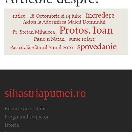
încredere
suflet
28 Octombrie și 14 iulie
Axion la Adormirea Maicii Domnului
Protos. Ioan
Pr. Ștefan Mihalcea
Pasie si Natan
surse solare
spovedanie
Pastorală Sfântul Sinod 2016
sihastriaputnei.ro
Bucurie prin cântec
Programul slujbelor
Istoria