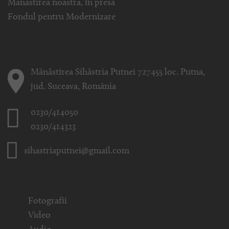
Mănăstirea noastră, în presă
Fondul pentru Modernizare
Mănăstirea Sihăstria Putnei 727455 loc. Putna,
jud. Suceava, România
0230/414050
0230/414323
sihastriaputnei@gmail.com
Fotografii
Video