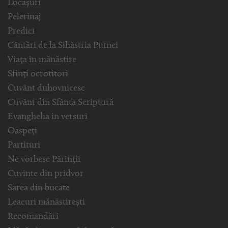
Locașuri
Pelerinaj
Predici
Cântări de la Sihăstria Putnei
Viața în mănăstire
Sfinți ocrotitori
Cuvânt duhovnicesc
Cuvânt din Sfânta Scriptură
Evanghelia in versuri
Oaspeți
Partituri
Ne vorbesc Părinții
Cuvinte din pridvor
Sarea din bucate
Leacuri mănăstirești
Recomandări