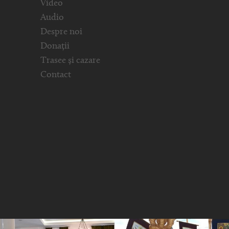
Video
Audio
Despre noi
Donații
Trasee și cazare
Contact