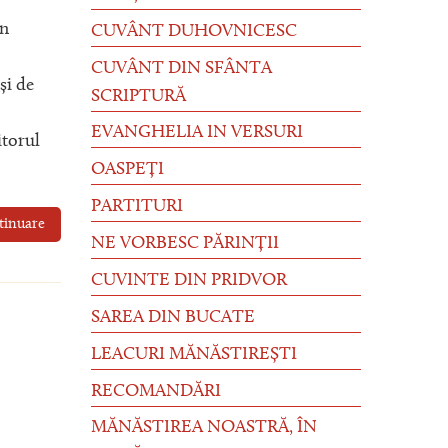
in
CUVÂNT DUHOVNICESC
CUVÂNT DIN SFÂNTA
și de
SCRIPTURĂ
EVANGHELIA IN VERSURI
itorul
OASPEȚI
PARTITURI
tinuare
NE VORBESC PĂRINȚII
CUVINTE DIN PRIDVOR
SAREA DIN BUCATE
LEACURI MĂNĂSTIREȘTI
RECOMANDĂRI
MĂNĂSTIREA NOASTRĂ, ÎN