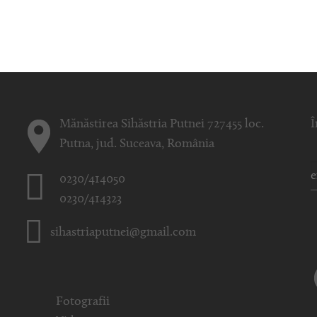
Mănăstirea Sihăstria Putnei 727455 loc.
Î
Putna, jud. Suceava, România
0230/414050
0230/414323
sihastriaputnei@gmail.com
Fotografii