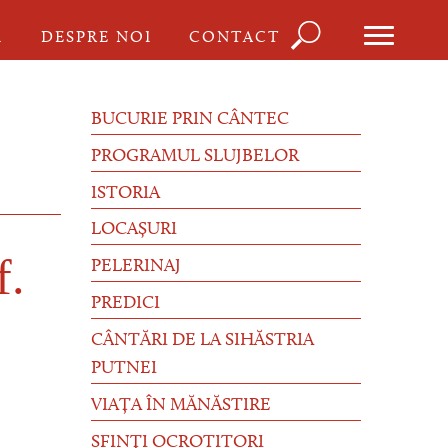
Căutare
I
DESPRE NOI
CONTACT
Formu
de
BUCURIE PRIN CÂNTEC
căutar
PROGRAMUL SLUJBELOR
ISTORIA
LOCAȘURI
f.
PELERINAJ
PREDICI
CÂNTĂRI DE LA SIHĂSTRIA
PUTNEI
VIAȚA ÎN MĂNĂSTIRE
SFINȚI OCROTITORI