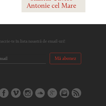
Antonie cel Mare
nscrie-te în lista noastră de email-uri!
Mă abonez