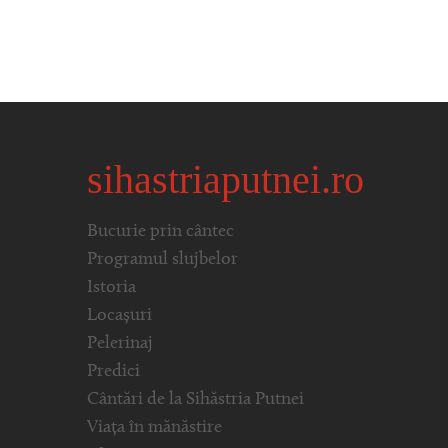
sihastriaputnei.ro
Bucurie prin cântec
Programul slujbelor
Istoria
Locașuri
Pelerinaj
Predici
Cântări de la Sihăstria Putnei
Viața în mănăstire