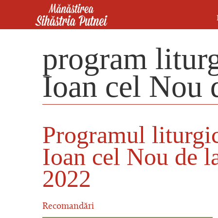
Mergi la conţinutul principal
Mănăstirea Sihăstria Putnei
program litur
Ioan cel Nou 
Programul liturgi
Ioan cel Nou de l
2022
Recomandări