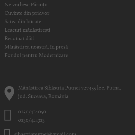
Ne vorbesc Părinții
Cuvinte din pridvor
Sarea din bucate
Leacuri mănăstirești
Recomandări
Mănăstirea noastră, în presă
Fondul pentru Modernizare
Mănăstirea Sihăstria Putnei 727455 loc. Putna,
jud. Suceava, România
0230/414050
0230/414323
sihastriaputnei@gmail.com