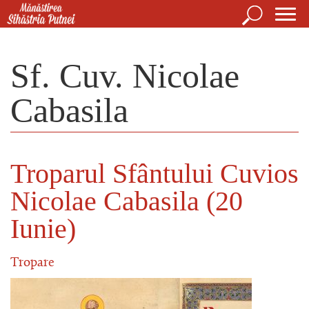
Mergi la conţinutul principal
Căutare
For
Mănăstirea Sihăstria Putnei
de
Sf. Cuv. Nicolae
căut
Cabasila
Troparul Sfântului Cuvios
Nicolae Cabasila (20
Iunie)
Tropare