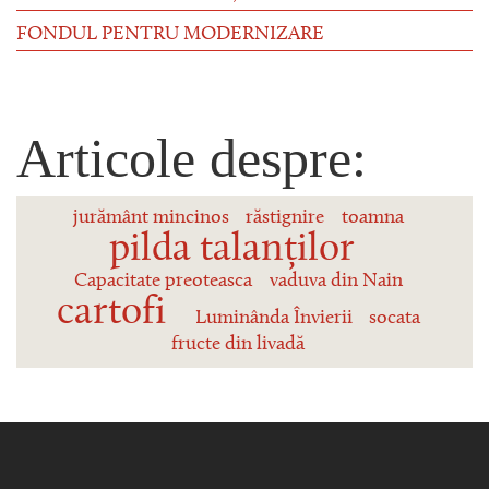
FONDUL PENTRU MODERNIZARE
Articole despre:
jurământ mincinos
răstignire
toamna
pilda talanților
Capacitate preoteasca
vaduva din Nain
cartofi
Luminânda Învierii
socata
fructe din livadă