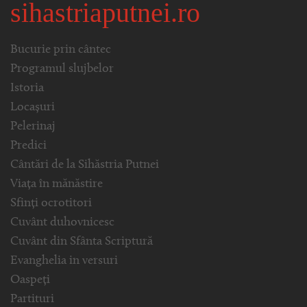
sihastriaputnei.ro
Bucurie prin cântec
Programul slujbelor
Istoria
Locașuri
Pelerinaj
Predici
Cântări de la Sihăstria Putnei
Viața în mănăstire
Sfinți ocrotitori
Cuvânt duhovnicesc
Cuvânt din Sfânta Scriptură
Evanghelia in versuri
Oaspeți
Partituri