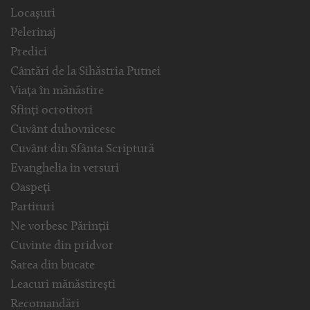
Locașuri
Pelerinaj
Predici
Cântări de la Sihăstria Putnei
Viața în mănăstire
Sfinți ocrotitori
Cuvânt duhovnicesc
Cuvânt din Sfânta Scriptură
Evanghelia in versuri
Oaspeți
Partituri
Ne vorbesc Părinții
Cuvinte din pridvor
Sarea din bucate
Leacuri mănăstirești
Recomandări