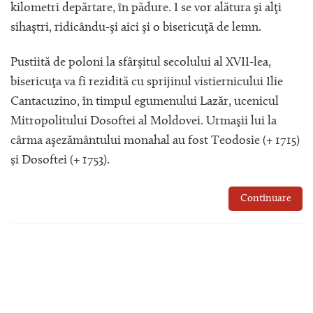
kilometri depărtare, în pădure. I se vor alătura şi alţi
sihaştri, ridicându-şi aici şi o bisericuţă de lemn.
Pustiită de poloni la sfârşitul secolului al XVII-lea,
bisericuţa va fi rezidită cu sprijinul vistiernicului Ilie
Cantacuzino, în timpul egumenului Lazăr, ucenicul
Mitropolitului Dosoftei al Moldovei. Urmaşii lui la
cârma aşezământului monahal au fost Teodosie (+ 1715)
și Dosoftei (+ 1753).
Continuare