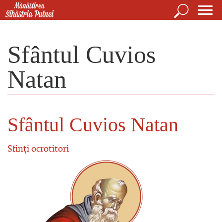
Mergi la conţinutul principal
Căutare
For
Mănăstirea Sihăstria Putnei
de
Sfântul Cuvios
căut
Natan
Sfântul Cuvios Natan
Sfinți ocrotitori