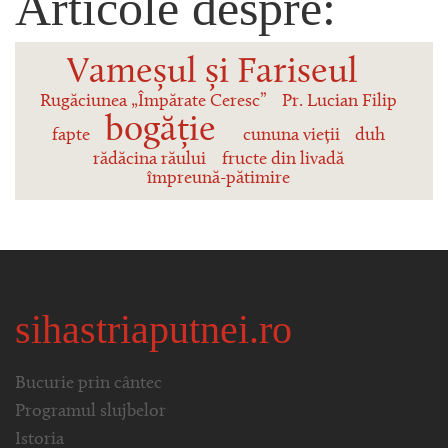
Articole despre:
Vameșul și Fariseul
Rugăciunea „Împărate Ceresc”
Pr. Lucian Filip
bogăție
fapte
cununa vieții
duh
rădăcina răului
fructe din livadă
împreună-pătimire
sihastriaputnei.ro
Bucurie prin cântec
Programul slujbelor
Istoria