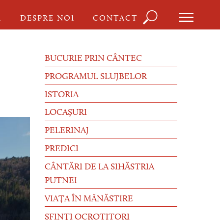
Căutare
I
DESPRE NOI
CONTACT
Formu
de
BUCURIE PRIN CÂNTEC
căutar
PROGRAMUL SLUJBELOR
ISTORIA
LOCAȘURI
PELERINAJ
PREDICI
CÂNTĂRI DE LA SIHĂSTRIA
PUTNEI
VIAȚA ÎN MĂNĂSTIRE
SFINȚI OCROTITORI