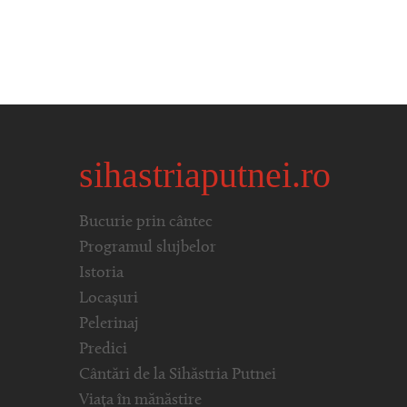
sihastriaputnei.ro
Bucurie prin cântec
Programul slujbelor
Istoria
Locașuri
Pelerinaj
Predici
Cântări de la Sihăstria Putnei
Viața în mănăstire