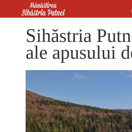
Mergi la conţinutul principal
Mănăstirea Sihăstria Putnei
Sihăstria Putn
ale apusului d