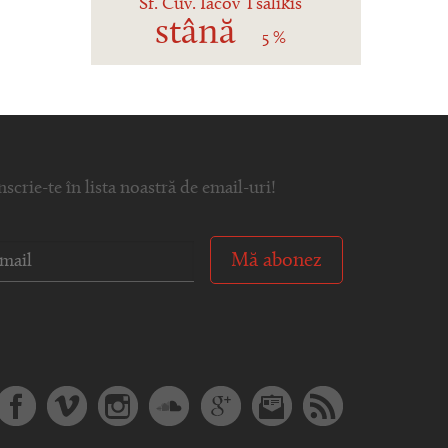
Sf. Cuv. Iacov Tsalikis
stână
5 %
nscrie-te în lista noastră de email-uri!
Mă abonez