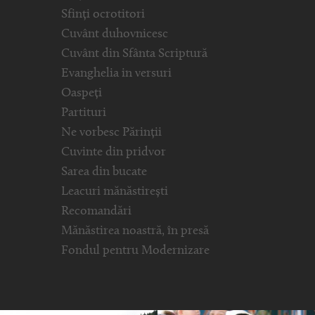
Sfinți ocrotitori
Cuvânt duhovnicesc
Cuvânt din Sfânta Scriptură
Evanghelia in versuri
Oaspeți
Partituri
Ne vorbesc Părinții
Cuvinte din pridvor
Sarea din bucate
Leacuri mănăstirești
Recomandări
Mănăstirea noastră, în presă
Fondul pentru Modernizare