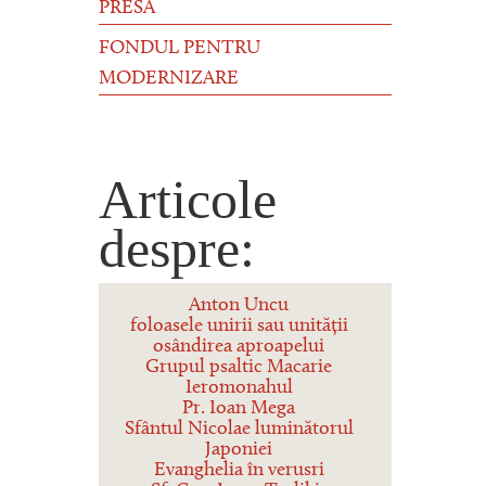
PRESĂ
FONDUL PENTRU
MODERNIZARE
Articole
despre:
Anton Uncu
foloasele unirii sau unității
osândirea aproapelui
Grupul psaltic Macarie
Ieromonahul
Pr. Ioan Mega
Sfântul Nicolae luminătorul
Japoniei
Evanghelia în verusri