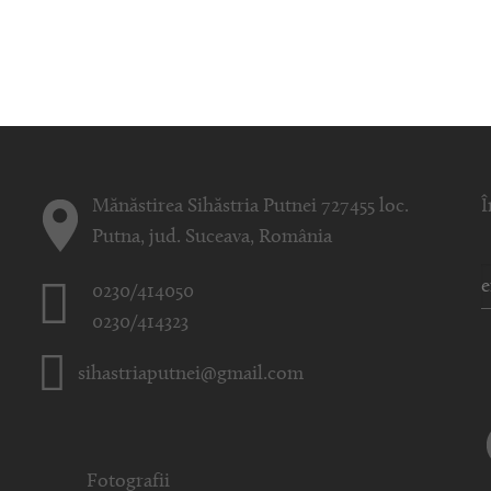
Mănăstirea Sihăstria Putnei 727455 loc.
Î
Putna, jud. Suceava, România
0230/414050
0230/414323
sihastriaputnei@gmail.com
Fotografii