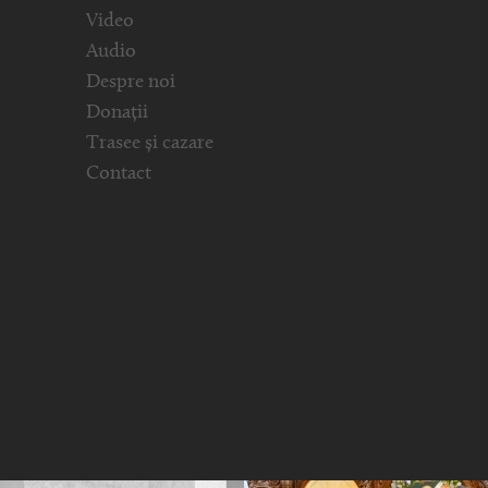
Video
Audio
Despre noi
Donații
Trasee și cazare
Contact