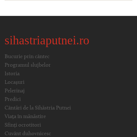
sihastriaputnei.ro
Bucurie prin cântec
Programul slujbelor
Istoria
Locașuri
Pelerinaj
Predici
Cântări de la Sihăstria Putnei
Viața în mănăstire
Sfinți ocrotitori
Cuvânt duhovnicesc