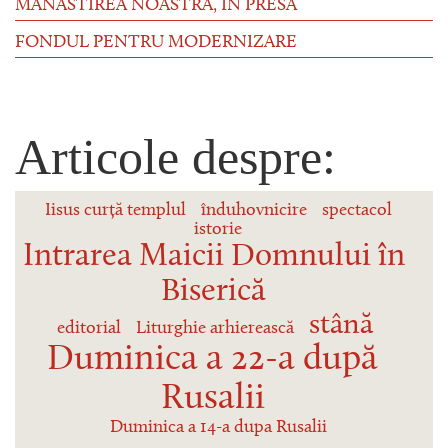
MĂNĂSTIREA NOASTRĂ, ÎN PRESĂ
FONDUL PENTRU MODERNIZARE
Articole despre:
Iisus curță templul
înduhovnicire
spectacol
istorie
Intrarea Maicii Domnului în
Biserică
stână
editorial
Liturghie arhierească
Duminica a 22-a după
Rusalii
Duminica a 14-a dupa Rusalii