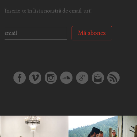
Înscrie-te în lista noastră de email-uri!
Mă abonez