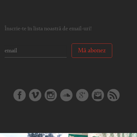
Înscrie-te în lista noastră de email-uri!
Mă abonez