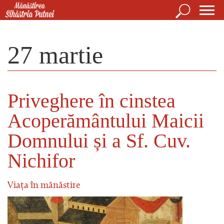
Mergi la conţinutul principal
Căutare
For
Mănăstirea Sihăstria Putnei
de
27 martie
căut
Priveghere în cinstea
Acoperământului Maicii
Domnului și a Sf. Cuv.
Nichifor
Viața în mănăstire