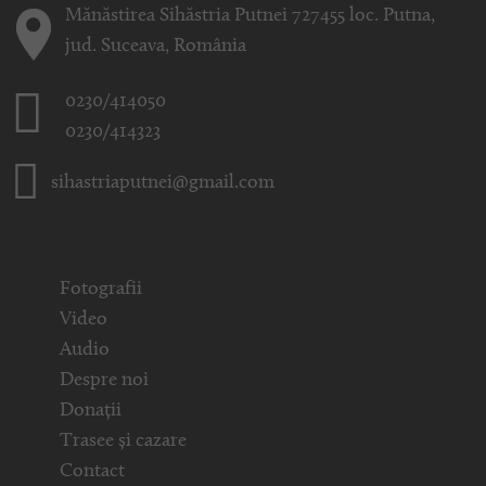
Mănăstirea Sihăstria Putnei 727455 loc. Putna,
jud. Suceava, România
0230/414050
0230/414323
sihastriaputnei@gmail.com
Fotografii
Video
Audio
Despre noi
Donații
Trasee și cazare
Contact