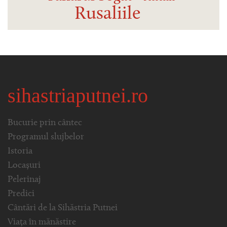
Rusaliile
sihastriaputnei.ro
Bucurie prin cântec
Programul slujbelor
Istoria
Locașuri
Pelerinaj
Predici
Cântări de la Sihăstria Putnei
Viața în mănăstire