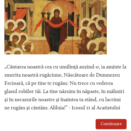
„Cântarea noastră cea cu umilință auzind-o, ia aminte la
smerita noastră rugăciune, Născătoare de Dumnezeu
Fecioară, că pe tine te rugăm: Nu trece cu vederea
glasul robilor tăi. La tine năzuim în năpaste, în mâhniri
și în necazurile noastre și înaintea ta stând, cu lacrimi
ne rugăm și cântăm: Aliluia!” - Icosul 11 al Acatistului
Continuare