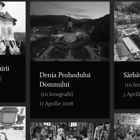
irii
Denia Prohodului
Sărbă
)
Domnului
(10 fo
(10 fotografii)
5 April
11 Aprilie 2026