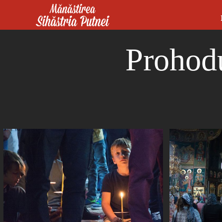
Mergi la conţinutul principal
Mănăstirea Sihăstria Putnei
Prohod