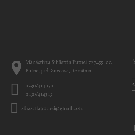
Mănăstirea Sihăstria Putnei 727455 loc.
Î
Putna, jud. Suceava, România
0230/414050
0230/414323
sihastriaputnei@gmail.com