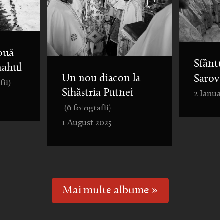
ouă
Sfânt
nahul
Un nou diacon la
Sarov
fii)
Sihăstria Putnei
2 Ianua
(6 fotografii)
1 August 2025
Mai multe albume »