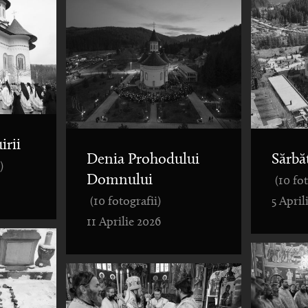
irii
Denia Prohodului
Sărbă
)
Domnului
(10 fo
(10 fotografii)
5 April
11 Aprilie 2026