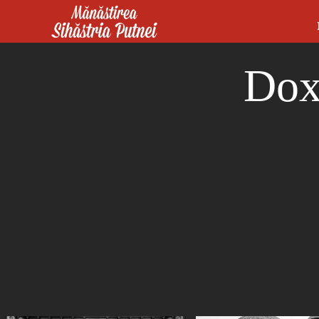
Mergi la conţinutul principal
Mănăstirea Sihăstria Putnei
Doxo