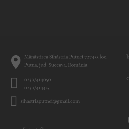
Mănăstirea Sihăstria Putnei 727455 loc.
Î
Putna, jud. Suceava, România
0230/414050
0230/414323
sihastriaputnei@gmail.com