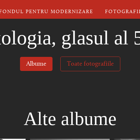
FONDUL PENTRU MODERNIZARE
FOTOGRAFI
logia, glasul al 
Albume
Toate fotografiile
Alte albume