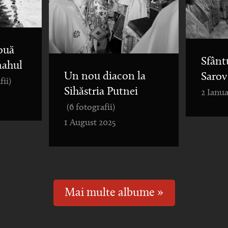
ouă
Sfânt
nahul
Un nou diacon la
Sarov
fii)
Sihăstria Putnei
2 Ianua
(6 fotografii)
1 August 2025
Mai multe albume »