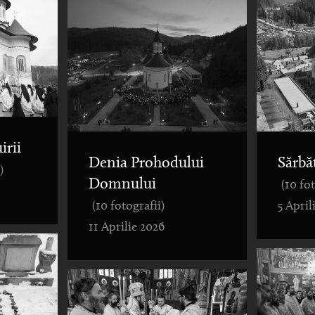
irii
Denia Prohodului
Sărbă
)
Domnului
(10 fo
(10 fotografii)
5 April
11 Aprilie 2026