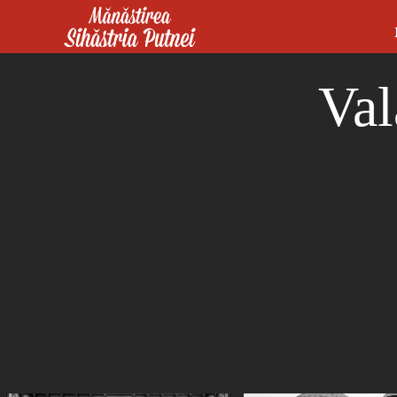
Mergi la conţinutul principal
Mănăstirea Sihăstria Putnei
Val