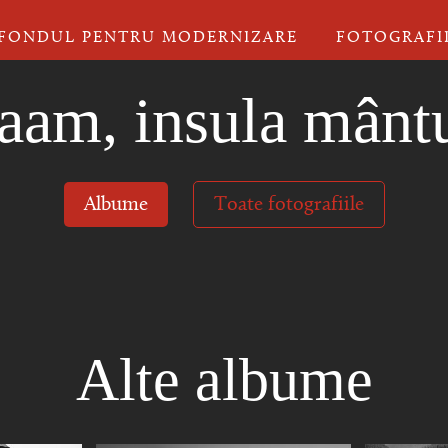
FONDUL PENTRU MODERNIZARE
FOTOGRAFI
aam, insula mântu
Albume
Toate fotografiile
Alte albume