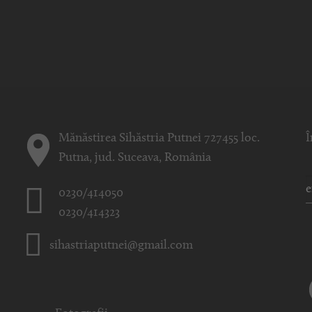
Mănăstirea Sihăstria Putnei 727455 loc.
Î
Putna, jud. Suceava, România
0230/414050
0230/414323
sihastriaputnei@gmail.com