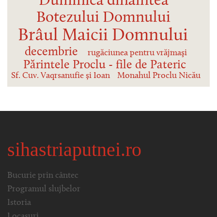
Duminica dinaintea
Botezului Domnului
Brâul Maicii Domnului
decembrie
rugăciunea pentru vrăjmaşi
Părintele Proclu - file de Pateric
Sf. Cuv. Vaqrsanufie și Ioan
Monahul Proclu Nicău
sihastriaputnei.ro
Bucurie prin cântec
Programul slujbelor
Istoria
Locașuri