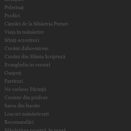
Pelerinaj
Predici
Cântări de la Sihăstria Putnei
Viața în mănăstire
Sfinți ocrotitori
Cuvânt duhovnicesc
Cuvânt din Sfânta Scriptură
Evanghelia in versuri
Oaspeți
Partituri
Ne vorbesc Părinții
Cuvinte din pridvor
Sarea din bucate
Leacuri mănăstirești
Recomandări
Mănăstirea noastră, în presă