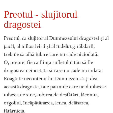
Preotul - slujitorul
dragostei
Preotul, ca slujitor al Dumnezeului dragostei și al
păcii, al milostivirii și al îndelung-răbdării,
trebuie să aibă iubire care nu cade niciodată.
O, preote! fie ca ființa sufletului tău să fie
dragostea neîncetată și care nu cade niciodată!
Roagă-te necontenit lui Dumnezeu să-ți dea
această dragoste, taie patimile care ucid iubirea:
iubirea de sine, iubirea de desfătări, lăcomia,
orgoliul, încăpățânarea, lenea, delăsarea,
fățărnicia.