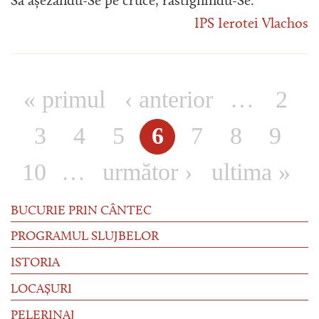
Sa așezându-Se pe cruce, răstignindu-Se.
IPS Ierotei Vlachos
« primul
‹ anterior
…
2
Pagini
3
4
5
6
7
8
9
10
…
următor ›
ultima »
BUCURIE PRIN CÂNTEC
PROGRAMUL SLUJBELOR
ISTORIA
LOCAȘURI
PELERINAJ