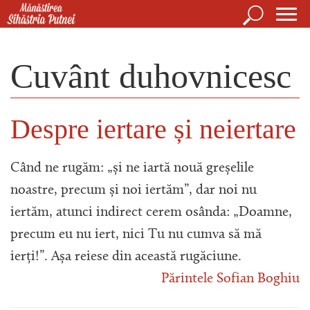
Mergi la conţinutul principal
Căutare
For
Mănăstirea Sihăstria Putnei
de
Cuvânt duhovnicesc
căut
Despre iertare și neiertare
Când ne rugăm: „și ne iartă nouă greșelile
noastre, precum și noi iertăm”, dar noi nu
iertăm, atunci indirect cerem osânda: „Doamne,
precum eu nu iert, nici Tu nu cumva să mă
ierți!”. Așa reiese din această rugăciune.
Părintele Sofian Boghiu