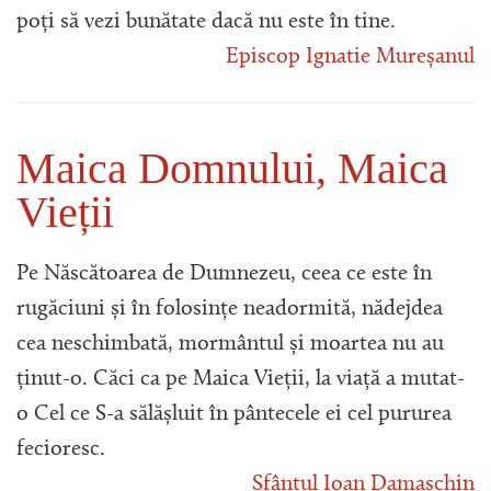
poți să vezi bunătate dacă nu este în tine.
Episcop Ignatie Mureșanul
Maica Domnului, Maica
Vieții
Pe Născătoarea de Dumnezeu, ceea ce este în
rugăciuni și în folosințe neadormită, nădejdea
cea neschimbată, mormântul și moartea nu au
ținut-o. Căci ca pe Maica Vieții, la viață a mutat-
o Cel ce S-a sălășluit în pântecele ei cel pururea
fecioresc.
Sfântul Ioan Damaschin