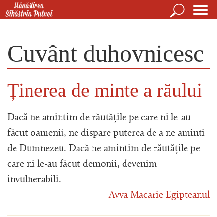
Mergi la conţinutul principal
Căutare
For
Mănăstirea Sihăstria Putnei
de
Cuvânt duhovnicesc
căut
Ținerea de minte a răului
Dacă ne amintim de răutățile pe care ni le-au
făcut oamenii, ne dispare puterea de a ne aminti
de Dumnezeu. Dacă ne amintim de răutățile pe
care ni le-au făcut demonii, devenim
invulnerabili.
Avva Macarie Egipteanul