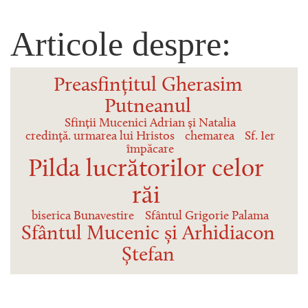
Articole despre:
Preasfințitul Gherasim
Putneanul
Sfinții Mucenici Adrian și Natalia
credinţă. urmarea lui Hristos
chemarea
Sf. Ier
împăcare
Pilda lucrătorilor celor
răi
biserica Bunavestire
Sfântul Grigorie Palama
Sfântul Mucenic și Arhidiacon
Ștefan