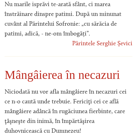
Nu marile isprăvi te-arată sfânt, ci marea
înstrăinare dinspre patimi. După un minunat
cuvânt al Părintelui Sofronie: „cu sărăcia de
patimi, adică, - ne-om îmbogăți”.
Părintele Serghie Șevici
Mângâierea în necazuri
Niciodată nu vor afla mângâiere în necazuri cei
ce n-o caută unde trebuie. Fericiţi cei ce află
mângâiere adâncă în rugăciunea fierbinte, care
ţâşneşte din inimă, în împărtăşirea
duhovnicească cu Dumnezeu!