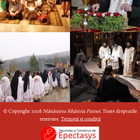
© Copyright 2026
Mănăstirea Sihăstria Putnei.
Toate drepturile
rezervate.
Termeni și condiții