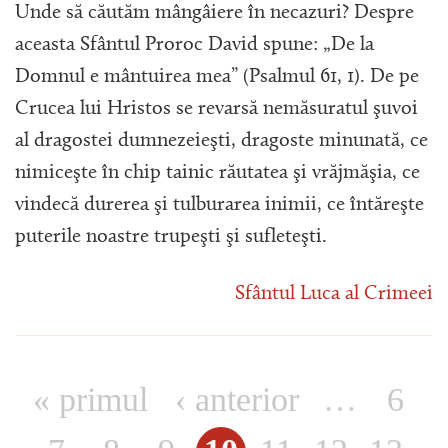
Unde să căutăm mângâiere în necazuri? Despre
aceasta Sfântul Proroc David spune: „De la
Domnul e mântuirea mea” (Psalmul 61, 1). De pe
Crucea lui Hristos se revarsă nemăsuratul şuvoi
al dragostei dumnezeieşti, dragoste minunată, ce
nimiceşte în chip tainic răutatea şi vrăjmăşia, ce
vindecă durerea şi tulburarea inimii, ce întăreşte
puterile noastre trupeşti şi sufleteşti.
Sfântul Luca al Crimeei
« primul
‹ anterior
…
6
Pagini