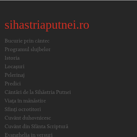
sihastriaputnei.ro
Bucurie prin cântec
Programul slujbelor
Istoria
Locașuri
Pelerinaj
Predici
Cântări de la Sihăstria Putnei
Viața în mănăstire
Sfinți ocrotitori
Cuvânt duhovnicesc
Cuvânt din Sfânta Scriptură
Evanghelia in versuri