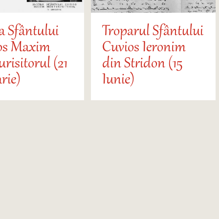
a Sfântului
Troparul Sfântului
os Maxim
Cuvios Ieronim
risitorul (21
din Stridon (15
rie)
Iunie)