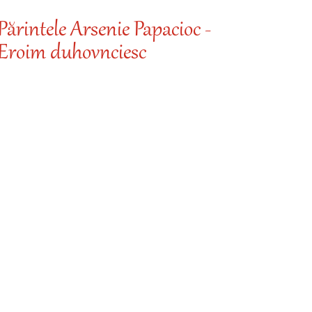
Părintele Arsenie Papacioc -
Eroim duhovnciesc
Desp
Cine iu