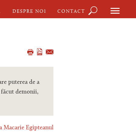
Căutare
I
DESPRE NOI
CONTACT
Formula
de
căutare
are puterea de a
 făcut demonii,
a Macarie Egipteanul