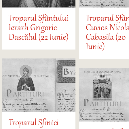
Troparul Sfântului
Troparul Sfân
Ierarh Grigorie
Cuvios Nicol
Dascălul (22 Iunie)
Cabasila (20
Iunie)
Troparul Sfintei