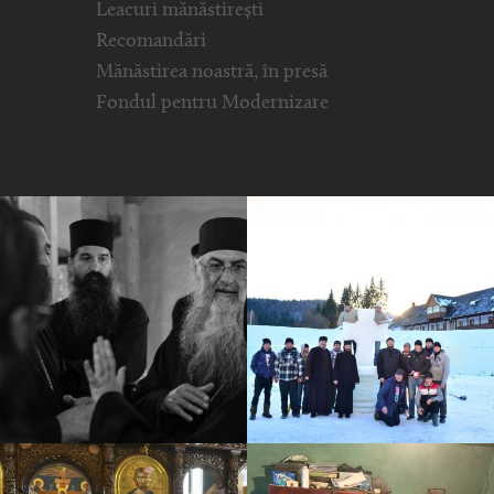
Leacuri mănăstirești
Recomandări
Mănăstirea noastră, în presă
Fondul pentru Modernizare