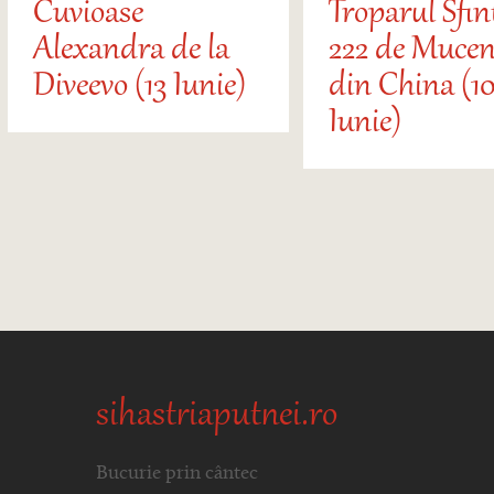
Cuvioase
Troparul Sfin
Alexandra de la
222 de Mucen
Diveevo (13 Iunie)
din China (10
Iunie)
sihastriaputnei.ro
Bucurie prin cântec