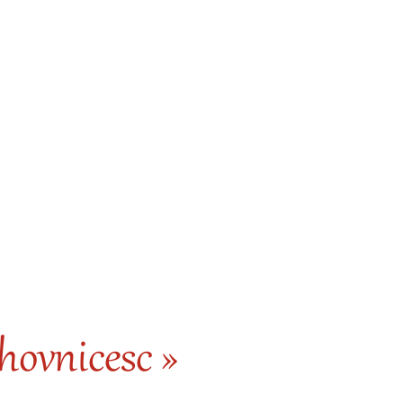
ovnicesc »