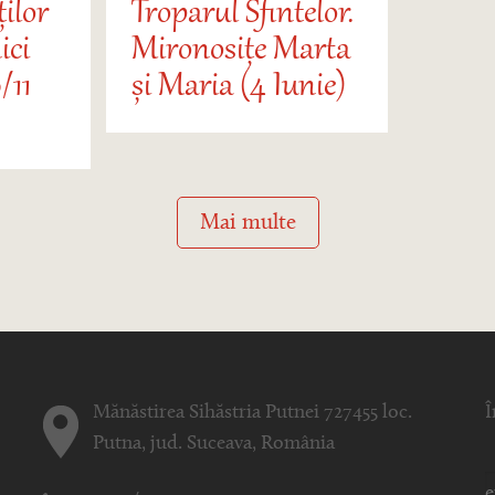
ților
Troparul Sfintelor.
ici
Mironosițe Marta
/11
și Maria (4 Iunie)
Mai multe
Mănăstirea Sihăstria Putnei 727455 loc.
Î
Putna, jud. Suceava, România