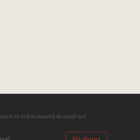
nscrie-te în lista noastră de email-uri!
Mă abonez