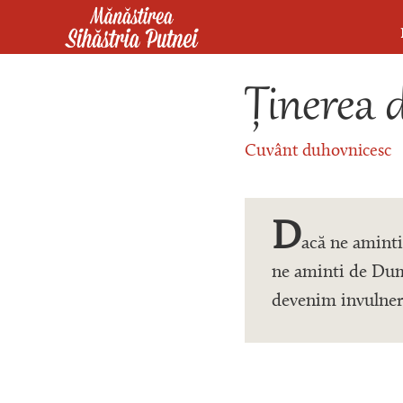
Mergi la conţinutul principal
Mănăstirea Sihăstria Putnei
Ținerea 
Cuvânt duhovnicesc
D
acă ne aminti
ne aminti de Dum
devenim invulnera