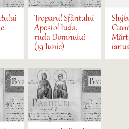
tului
Troparul Sfântului
Slujb
ae
Apostol Iuda,
Cuvi
ruda Domnului
Mărtu
(19 Iunie)
ianua