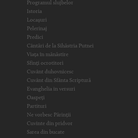
Programul slujbelor
Istoria
Locașuri
Pelerinaj
Predici
Cântări de la Sihăstria Putnei
Viața în mănăstire
Sfinți ocrotitori
Cuvânt duhovnicesc
Cuvânt din Sfânta Scriptură
Evanghelia in versuri
Oaspeți
Partituri
Ne vorbesc Părinții
Cuvinte din pridvor
Sarea din bucate