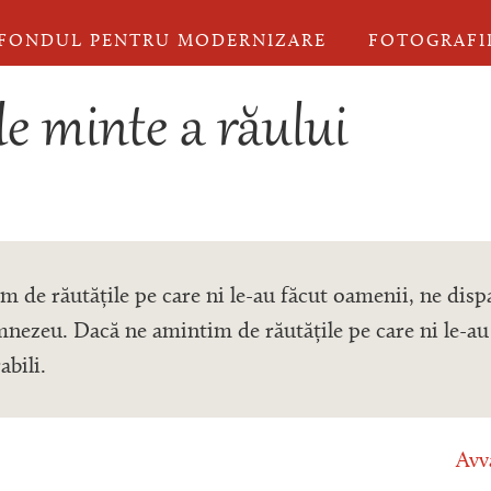
FONDUL PENTRU MODERNIZARE
FOTOGRAFI
de minte a răului
m de răutățile pe care ni le-au făcut oamenii, ne disp
nezeu. Dacă ne amintim de răutățile pe care ni le-au
bili.
Avv