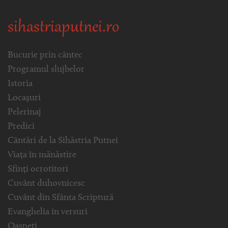
sihastriaputnei.ro
Bucurie prin cântec
Programul slujbelor
Istoria
Locașuri
Pelerinaj
Predici
Cântări de la Sihăstria Putnei
Viața în mănăstire
Sfinți ocrotitori
Cuvânt duhovnicesc
Cuvânt din Sfânta Scriptură
Evanghelia in versuri
Oaspeți