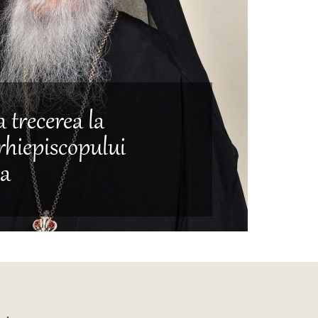
a trecerea la
hiepiscopului
ea