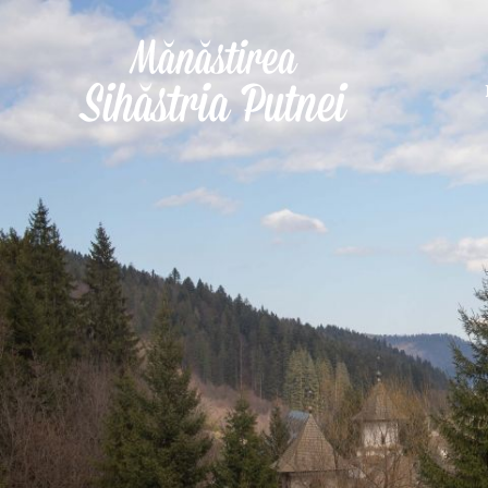
Mergi la conţinutul principal
Mănăstirea Sihăstria Putnei