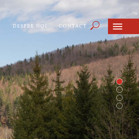
Căutare
I
DESPRE NOI
CONTACT
Formula
de
căutare