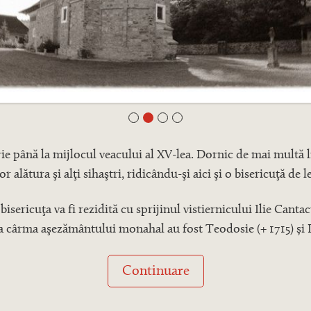
rie până la mijlocul veacului al XV-lea. Dornic de mai multă l
or alătura şi alţi sihaştri, ridicându-şi aici şi o bisericuţă de 
, bisericuţa va fi rezidită cu sprijinul vistiernicului Ilie Ca
a cârma aşezământului monahal au fost Teodosie (+ 1715) și D
Continuare