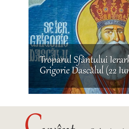
Troparul Sfântului Ierar
Grigorie Dascălul (22 Iu
C