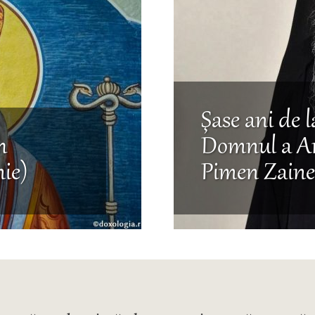
Şase ani de l
h
Domnul a Ar
nie)
Pimen Zain