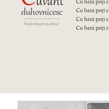
uvânt
Cu bani poți 
duhovnicesc
Cu bani poți 
Cu bani poți 
Împărtășește și altora!
Cu bani poți c