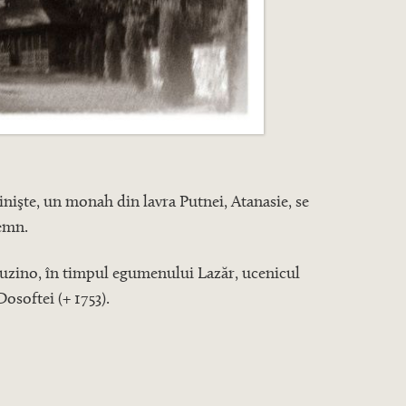
inişte, un monah din lavra Putnei, Atanasie, se
lemn.
ntacuzino, în timpul egumenului Lazăr, ucenicul
osoftei (+ 1753).