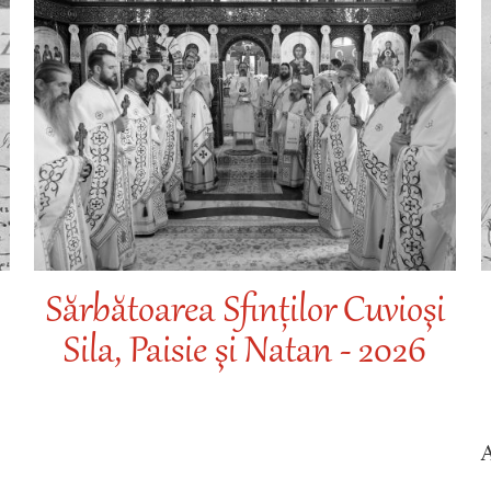
Sărbătoarea Sfinților Cuvioşi
Sila, Paisie şi Natan - 2026
A