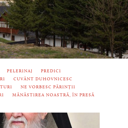
PELERINAJ
PREDICI
RI
CUVÂNT DUHOVNICESC
ITURI
NE VORBESC PĂRINȚII
RI
MĂNĂSTIREA NOASTRĂ, ÎN PRESĂ