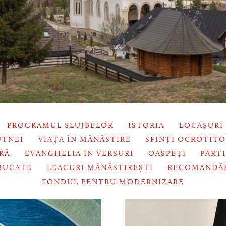
PROGRAMUL SLUJBELOR
ISTORIA
LOCAȘURI
UTNEI
VIAȚA ÎN MĂNĂSTIRE
SFINȚI OCROTITO
RĂ
EVANGHELIA IN VERSURI
OASPEȚI
PART
 BUCATE
LEACURI MĂNĂSTIREȘTI
RECOMANDĂ
FONDUL PENTRU MODERNIZARE